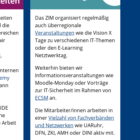
eiten
Das ZIM organisiert regelmäßig
 die
auch überregionale
ereichen
Veranstaltungen
wie die Vision X
wir
Tage zu verschiedenen IT-Themen
oder den E-Learning
.
Netztwerktag.
Weiterhin bieten wir
internen
Informationsveranstaltungen wie
demy
Moodle-Monday oder Vorträge
kann
zur IT-Sicherheit im Rahmen von
r
ECSM
an.
UDE
Die Mitarbeiter/innen arbeiten in
rne
einer
Vielzahl von Fachverbänden
e Arbeit
und Netzwerken
wie UARuhr,
DFN, ZKI, AMH oder DINI aktiv mit.