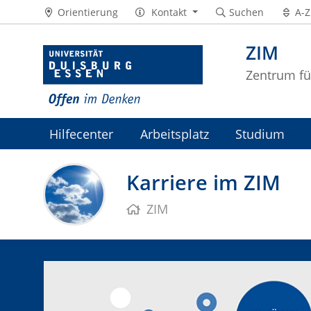
Orientierung
Kontakt
Suchen
A-Z
ZIM
Zentrum fü
Hilfecenter
Arbeitsplatz
Studium
ZIM-Intranet
Karriere im ZIM
ZIM