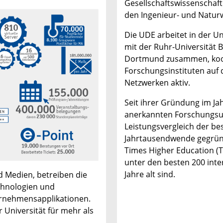
Gesellschaftswissenschaft
den Ingenieur- und Naturw
Die UDE arbeitet in der Un
mit der Ruhr-Universität
Dortmund zusammen, koop
Forschungsinstituten auf 
Netzwerken aktiv.
Seit ihrer Gründung im Jah
anerkannten Forschungsuni
Leistungsvergleich der bes
Jahrtausendwende gegründ
Times Higher Education (T
unter den besten 200 inte
Jahre alt sind.
nd Medien
,
betreiben die
chnologien und
ernehmensapplikationen.
 Universität für mehr als