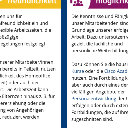
zen uns für
Die Kenntnisse und Fähigk
nfreundlichkeit ein und
unser Mitarbeitenden sind
lexible Arbeitszeiten, die
Grundlage unserer erfolg
oßzügige
Arbeit. Dazu untersützen 
tregelungen festgelegt
gezielt die fachliche und
.
persönliche Weiterbildung
unserer Mitarbeiter/innen
Dazu können Sie die haus
 bereits in Teilzeit, nutzen
Kurse
oder die
Cisco Aca
lichkeit des Homeoffice
nutzen. Eine Fortbildung 
beit) oder auch der
aber auch durch eines de
it. Die Arbeitszeit kann
vielfältigen Angebote der
 Elternzeit hinaus z. B. für
Personalentwicklung
der 
dererziehung oder die
erfolgen oder durch exte
ng von Angehörigen
Fortbildungen, die auf Ihr
t reduziert werden.
zugeschnitten sind.