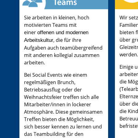
Sie arbeiten in kleinen, hoch
Wir set
motivierten Teams mit
Familie
einer
bieten f
offenen
und modernen
über gr
, die für ihre
Arbeitskultur
Gleizei
Aufgaben auch teamübergreifend
werden
mit anderen kollegial zusammen
arbeiten.
Einige 
arbeiten
Bei Social Events wie einem
die Mög
regelmäßigen Brunch,
(Telear
Betriebsausflug oder der
Elternze
Weihnachtsfeier treffen sich alle
über die
Mitarbeiter/innen in lockerer
die Kin
Atmosphäre. Diese gemeinsamen
Betreuu
Treffen bieten die Möglichkeit,
befriste
sich besser kennen zu lernen und
das Teambuilding für den