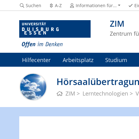
Suchen
A-Z
Informationen für...
Ei
ZIM
Zentrum fü
Hilfecenter
Arbeitsplatz
Studium
ZIM-Intranet
Hörsaalübertragu
ZIM
Lerntechnologien
V