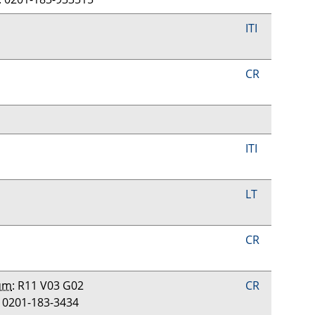
ITI
CR
ITI
LT
CR
um
: R11 V03 G02
CR
: 0201-183-3434