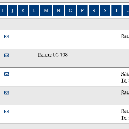
I
J
K
L
M
N
O
P
R
S
T
Ra
Raum
: LG 108
Ra
Tel
Ra
Ra
Tel