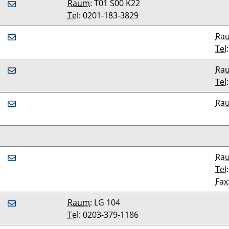
Raum
: T01 S00 K22
Tel
: 0201-183-3829
Ra
Tel
Ra
Tel
Ra
Ra
Tel
Fax
Raum
: LG 104
Tel
: 0203-379-1186