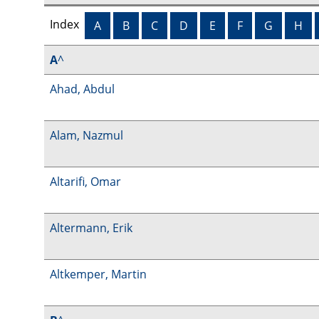
Index
A
B
C
D
E
F
G
H
A
^
Ahad, Abdul
Alam, Nazmul
Altarifi, Omar
Altermann, Erik
Altkemper, Martin