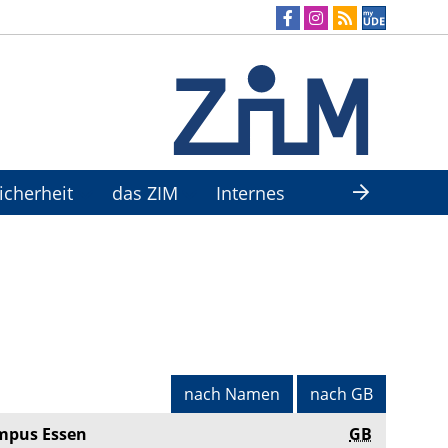
Sicherheit
das ZIM
Internes
nach Namen
nach GB
mpus Essen
GB