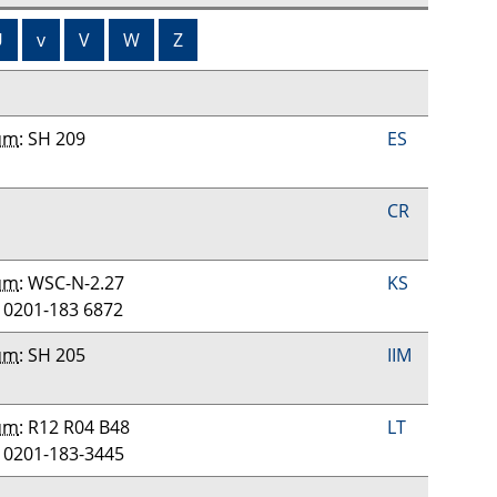
U
v
V
W
Z
um
: SH 209
ES
CR
um
: WSC-N-2.27
KS
: 0201-183 6872
um
: SH 205
IIM
um
: R12 R04 B48
LT
: 0201-183-3445