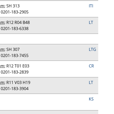
um
: SH 313
ITI
: 0201-183-2905
um
: R12 R04 B48
LT
: 0201-183-6338
um
: SH 307
LTG
: 0201-183-7455
um
: R12 T01 E03
CR
: 0201-183-2839
um
: R11 V03 H19
LT
: 0201-183-3904
KS