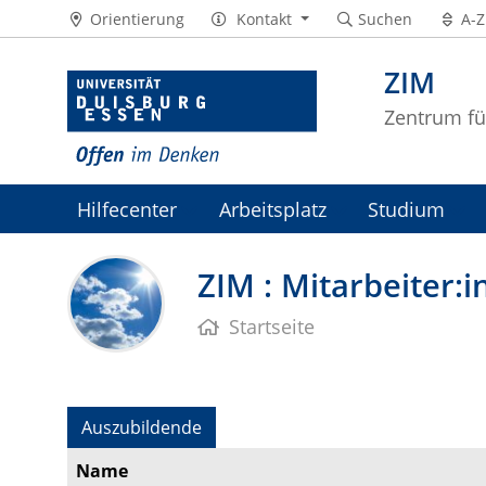
Orientierung
Kontakt
Suchen
A-Z
ZIM
Zentrum fü
Hilfecenter
Arbeitsplatz
Studium
ZIM-Intranet
ZIM : Mitarbeiter:
Startseite
Auszubildende
Name