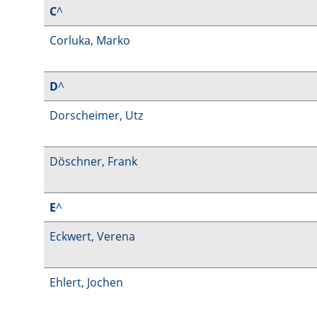
C
^
Corluka, Marko
D
^
Dorscheimer, Utz
Döschner, Frank
E
^
Eckwert, Verena
Ehlert, Jochen