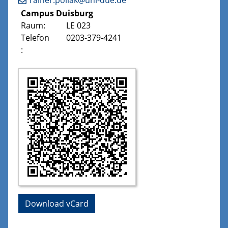
rainer.pollak@uni-due.de
Campus Duisburg
Raum:
LE 023
Telefon
0203-379-4241
: