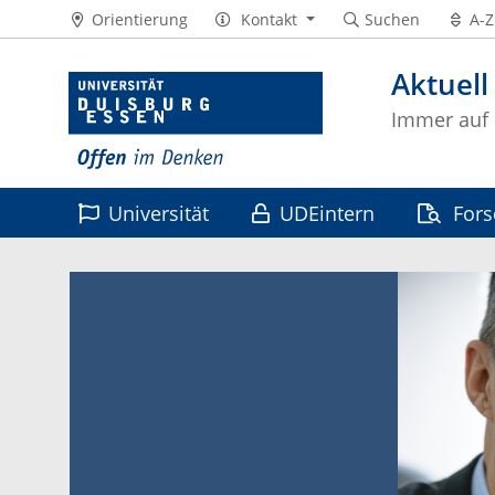
Orientierung
Kontakt
Suchen
A-Z
Aktuell
Immer auf
Universität
UDEintern
For
Leben