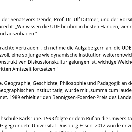
 der Senatsvorsitzende, Prof. Dr. Ulf Dittmer, und der Vors
recht: „Wir wissen die UDE bei ihm in besten Händen, wenn
 und auszubauen.“
rachte Vertrauen: „Ich nehme die Aufgabe gern an, die UDE
izvoll, eine so junge wie dynamische Institution weiterentwic
onstruktiven Diskussionskultur gelungen ist, wichtige Weich
itten Amtszeit fortsetzen.“
ie, Geographie, Geschichte, Philosophie und Pädagogik an d
 Geographischen Institut tätig, wurde mit „summa cum laude
net. 1989 erhielt er den Bennigsen-Foerder-Preis des Lande
schule Karlsruhe. 1993 folgte er dem Ruf an die Universitä
003 gegründete Universität Duisburg-Essen. 2012 wurde er 