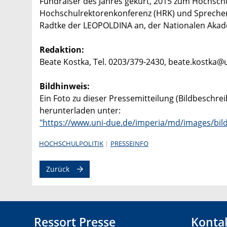
Fundraiser des Jahres gekürt, 2015 zum Hochschul
Hochschulrektorenkonferenz (HRK) und Sprecher
Radtke der LEOPOLDINA an, der Nationalen Akad
Redaktion:
Beate Kostka, Tel. 0203/379-2430, beate.kostka@
Bildhinweis:
Ein Foto zu dieser Pressemitteilung (Bildbeschre
herunterladen unter:
"https://www.uni-due.de/imperia/md/images/bilde
HOCHSCHULPOLITIK
PRESSEINFO
Zurück
Ressort Presse
Konta