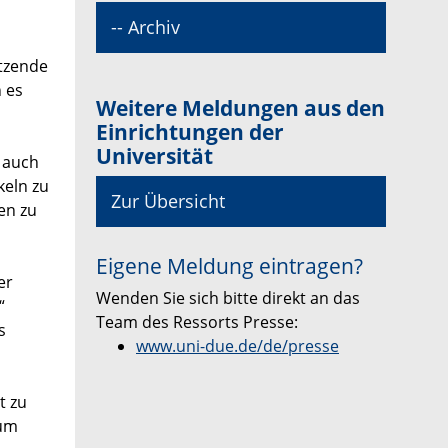
-- Archiv
itzende
 es
Weitere Meldungen aus den
Einrichtungen der
Universität
 auch
keln zu
Zur Übersicht
en zu
Eigene Meldung eintragen?
er
Wenden Sie sich bitte direkt an das
“
Team des Ressorts Presse:
s
www.uni-due.de/de/presse
t zu
zum