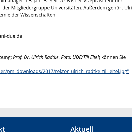
manager des Jahres. Seit 2016 ist er Vizepräsident der
 der Mitgliedergruppe Universitäten. Außerdem gehört Ulr
emie der Wissenschaften.
uni-due.de
ibung:
Prof. Dr. Ulrich Radtke. Foto: UDE/Till Eitel
) können Sie
r/pm_downloads/2017/rektor_ulrich_radtke_till_eitel.jpg"
kt
Aktuell