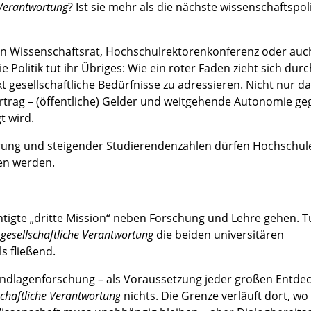
 Verantwortung
? Ist sie mehr als die nächste wissenschaftspol
 in Wissenschaftsrat, Hochschulrektorenkonferenz oder auc
Politik tut ihr Übriges: Wie ein roter Faden zieht sich durc
 gesellschaftliche Bedürfnisse zu adressieren. Nicht nur dar
ertrag – (öffentliche) Gelder und weitgehende Autonomie ge
t wird.
ierung und steigender Studierendenzahlen dürfen Hochschul
den werden.
htigte „dritte Mission“ neben Forschung und Lehre gehen. T
t
gesellschaftliche Verantwortung
die beiden universitären
s fließend.
Grundlagenforschung – als Voraussetzung jeder großen Entde
schaftliche Verantwortung
nichts. Die Grenze verläuft dort, wo