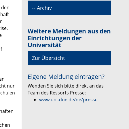
-- Archiv
m den
chaft
r
ise.
Weitere Meldungen aus den
e
Einrichtungen der
Universität
f
Zur Übersicht
Eigene Meldung eintragen?
ten
Wenden Sie sich bitte direkt an das
cht nur
Team des Ressorts Presse:
schulen
www.uni-due.de/de/presse
haften
schen