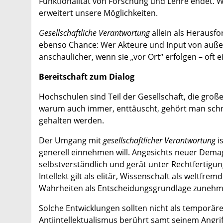
Funktionalität von Forschung und Lehre endet. W
erweitert unsere Möglichkeiten.
Gesellschaftliche Verantwortung
allein als Herausfo
ebenso Chance: Wer Akteure und Input von außen
anschaulicher, wenn sie „vor Ort“ erfolgen – oft 
Bereitschaft zum Dialog
Hochschulen sind Teil der Gesellschaft, die gro
warum auch immer, enttäuscht, gehört man schnell
gehalten werden.
Der Umgang mit
gesellschaftlicher Verantwortung
is
generell einnehmen will. Angesichts neuer Dema
selbstverständlich und gerät unter Rechtfertigung
Intellekt gilt als elitär, Wissenschaft als weltf
Wahrheiten als Entscheidungsgrundlage zunehm
Solche Entwicklungen sollten nicht als temporä
Antiintellektualismus berührt samt seinem Angrif