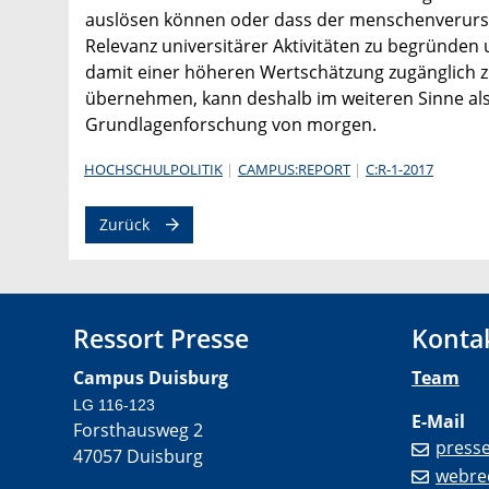
auslösen können oder dass der menschenverursac
Relevanz universitärer Aktivitäten zu begründe
damit einer höheren Wertschätzung zugänglich z
übernehmen, kann deshalb im weiteren Sinne als
Grundlagenforschung von morgen.
HOCHSCHULPOLITIK
CAMPUS:REPORT
C:R-1-2017
Zurück
Ressort Presse
Konta
Campus Duisburg
Team
LG 116-123
E-Mail
Forsthausweg 2
press
47057 Duisburg
webre