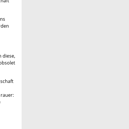
chaft
ens
rden
 diese,
obsolet
nschaft
 rauer:
e