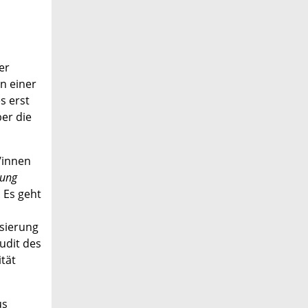
er
n einer
s erst
ber die
/innen
tung
 Es geht
ssierung
udit des
ität
us