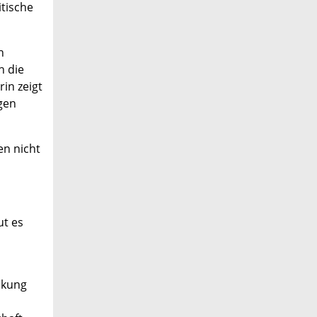
itische
h
h die
in zeigt
gen
en nicht
ut es
ckung