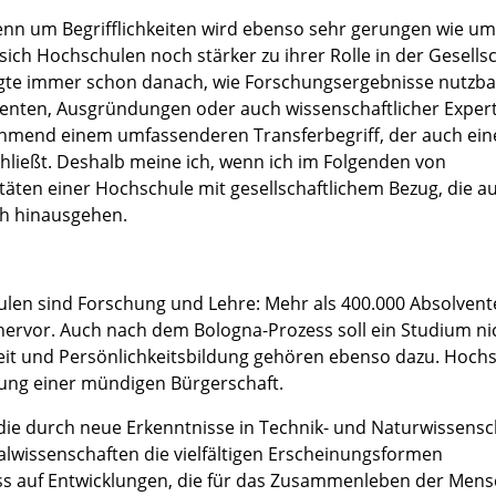
, denn um Begrifflichkeiten wird ebenso sehr gerungen wie u
sich Hochschulen noch stärker zu ihrer Rolle in der Gesells
ragte immer schon danach, wie Forschungsergebnisse nutzba
enten, Ausgründungen oder auch wissenschaftlicher Expert
ehmend einem umfassenderen Transferbegriff, der auch ein
schließt. Deshalb meine ich, wenn ich im Folgenden von
vitäten einer Hochschule mit gesellschaftlichem Bezug, die au
ch hinausgehen.
ulen sind Forschung und Lehre: Mehr als 400.000 Absolven
hervor. Auch nach dem Bologna-Prozess soll ein Studium ni
beit und Persönlichkeitsbildung gehören ebenso dazu. Hoch
ldung einer mündigen Bürgerschaft.
die durch neue Erkenntnisse in Technik- und Naturwissensc
lwissenschaften die vielfältigen Erscheinungsformen
s auf Entwicklungen, die für das Zusammenleben der Men