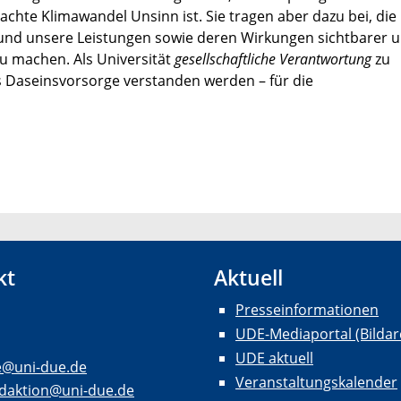
hte Klimawandel Unsinn ist. Sie tragen aber dazu bei, die
n und unsere Leistungen sowie deren Wirkungen sichtbarer 
u machen. Als Universität
gesellschaftliche Verantwortung
zu
 Daseinsvorsorge verstanden werden – für die
kt
Aktuell
Presseinformationen
UDE-Mediaportal (Bildar
UDE aktuell
e@uni-due.de
Veranstaltungskalender
daktion@uni-due.de