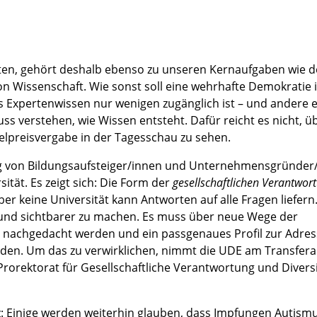
ten, gehört deshalb ebenso zu unseren Kernaufgaben wie d
n Wissenschaft. Wie sonst soll eine wehrhafte Demokratie i
s Expertenwissen nur wenigen zugänglich ist – und andere e
ss verstehen, wie Wissen entsteht. Dafür reicht es nicht, ü
elpreisvergabe in der Tagesschau zu sehen.
rung von Bildungsaufsteiger/innen und Unternehmensgründer
tät. Es zeigt sich: Die Form der
gesellschaftlichen Verantwor
r keine Universität kann Antworten auf alle Fragen liefern.
n und sichtbarer zu machen. Es muss über neue Wege der
t nachgedacht werden und ein passgenaues Profil zur Adre
den. Um das zu verwirklichen, nimmt die UDE am Transfera
 Prorektorat für Gesellschaftliche Verantwortung und Divers
oranz: Einige werden weiterhin glauben, dass Impfungen Autism