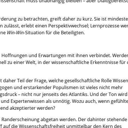
issenschaft muss unabhängig bleiben – aber Dialogbereits
rderung zu betrachten, greift daher zu kurz. Sie ist mindest
 zulässt, erlebt einen Perspektivwechsel; Lernprozesse we
eine
Win-Win
-Situation für die Beteiligten.
ße Hoffnungen und Erwartungen mit ihnen verbindet. Werden
 zu einer Welt, in der wissenschaftliche Erkenntnisse für 
t daher Teil der Frage, welche gesellschaftliche Rolle Wisse
gogen und erstarkender Populismen ist vieles nicht mehr
sdruck – nicht nur jenseits des Atlantiks. Und der Ton wird
remd und Expertenwissen als unnötig. Wozu auch, wenn gefühlt
end akzeptierter werden?
re Randerscheinung abgetan werden. Der dahinter stehende
f auf die Wissenschaftsfreiheit unmittelbar den Kern des