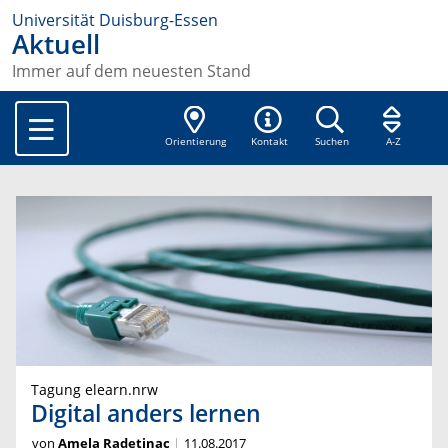
Universität Duisburg-Essen
Aktuell
Immer auf dem neuesten Stand
Orientierung
Kontakt
Suchen
A-Z
Tagung elearn.nrw
Digital anders lernen
von
Amela Radetinac
11.08.2017