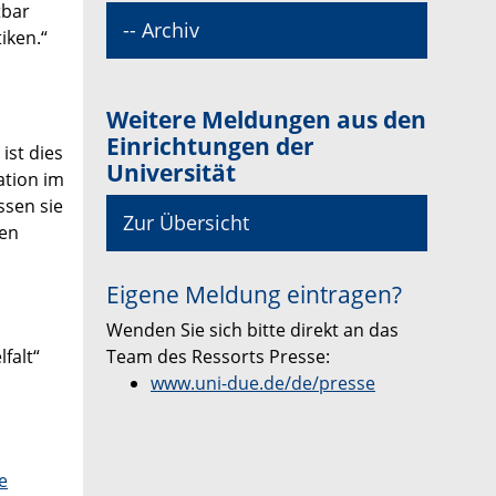
tbar
-- Archiv
iken.“
Weitere Meldungen aus den
Einrichtungen der
ist dies
Universität
ation im
ssen sie
Zur Übersicht
fen
Eigene Meldung eintragen?
Wenden Sie sich bitte direkt an das
Team des Ressorts Presse:
falt“
www.uni-due.de/de/presse
e