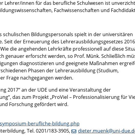
er Lehrer/innen für das berufliche Schulwesen ist unverzich
Bildungswissenschaften, Fachwissenschaften und Fachdidakt
s schulischen Bildungspersonals spielt in der universitären
 Seit der Erneuerung des Lehrerausbildungsgesetzes 2016 
 Wie die angehenden Lehrkräfte professionell auf diese Situ
h genauer erforscht werden, so Prof. Münk. Schließlich mü
igungen diagnostizieren und geeignete Maßnahmen ergrei
rschiedenen Phasen der Lehrerausbildung (Studium,
eser Frage nachgegangen werden.
ung 2017“ an der UDE und eine Veranstaltung der
g“, das zum Projekt „ProViel – Professionalisierung für Viel
und Forschung gefördert wird.
on/symposium-berufliche-bildung.php
eiterbildung, Tel. 0201/183-3905,
dieter.muenk@uni-due.d