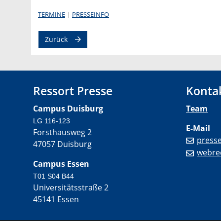
TERMINE
PRESSEINFO
Zurück
Ressort Presse
Konta
Campus Duisburg
Team
LG 116-123
E-Mail
Forsthausweg 2
press
47057 Duisburg
webre
Campus Essen
T01 S04 B44
Universitätsstraße 2
45141 Essen