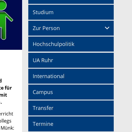
Studium
Zur Person
Hochschulpolitik
UA Ruhr
International
d
e für
Campus
mit
.
Transfer
rricht
ollegs
Termine
r Münk: