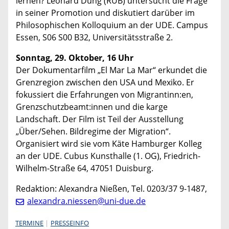
lernen? Leonard Dung (RUB) untersucht die Frage
in seiner Promotion und diskutiert darüber im
Philosophischen Kolloquium an der UDE. Campus
Essen, S06 S00 B32, Universitätsstraße 2.
Sonntag, 29. Oktober, 16 Uhr
Der Dokumentarfilm „El Mar La Mar“ erkundet die
Grenzregion zwischen den USA und Mexiko. Er
fokussiert die Erfahrungen von Migrantinn:en,
Grenzschutzbeamt:innen und die karge
Landschaft. Der Film ist Teil der Ausstellung
„Über/Sehen. Bildregime der Migration“.
Organisiert wird sie vom Käte Hamburger Kolleg
an der UDE. Cubus Kunsthalle (1. OG), Friedrich-
Wilhelm-Straße 64, 47051 Duisburg.
Redaktion: Alexandra Nießen, Tel. 0203/37 9-1487,
alexandra.niessen@uni-due.de
TERMINE
PRESSEINFO