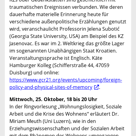
traumatischen Ereignissen verbunden. Wie deren
dauerhafte materielle Erinnerung heute für
verschiedene außenpolitische Erzählungen genutzt
wird, veranschaulicht Professorin Jelena Subotić
(Georgia State University, USA) am Beispiel des KZ
Jasenovac. Es war im 2. Weltkrieg das größte Lager
im sogenannten Unabhängigen Staat Kroatien.
Veranstaltungssprache ist Englisch. Käte
Hamburger Kolleg (Schifferstraße 44, 47059
Duisburg) und online:
https://www.gcr21.org/events/upcoming/foreign-
policy-and-physical-sites-of-memory
.
Mittwoch, 25. Oktober, 18 bis 20 Uhr
In der Ringvorlesung „Wohnungslosigkeit, Soziale
Arbeit und die Krise des Wohnens“ erläutert Dr.
Miriam Meuth (Uni Luzern), wie in den
Erziehungswissenschaften und der Sozialen Arbeit
mit dem Phänomen des Wohnens umgegangen