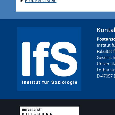
​►
Prof. Petra Stein
Konta
Postansc
Institut f
Fakultät 
Gesellsc
Universi
Lotharstr
D-47057 