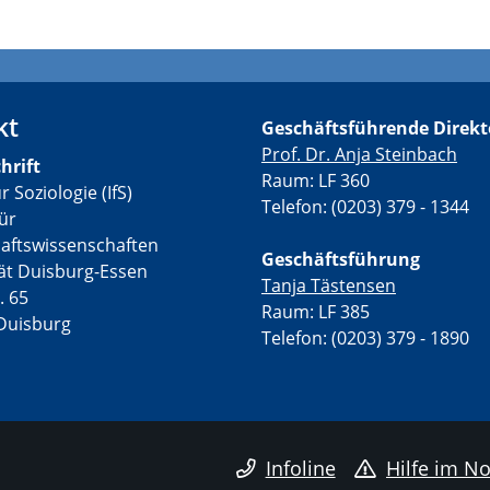
kt
Geschäftsführende Direkt
Prof. Dr. Anja Steinbach
hrift
Raum: LF 360
ür Soziologie (IfS)
Telefon: (0203) 379 - 1344
für
haftswissenschaften
Geschäftsführung
tät Duisburg-Essen
Tanja Tästensen
. 65
Raum: LF 385
Duisburg
Telefon: (0203) 379 - 1890
Infoline
Hilfe im No