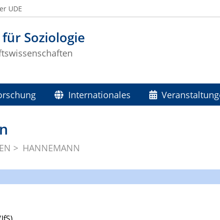
der UDE
 für Soziologie
ftswissenschaften
orschung
Internationales
Veranstaltun
n
NEN
HANNEMANN
IfS)