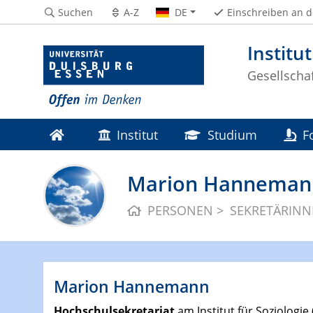
Suchen
A-Z
DE
Einschreiben an 
Institut
Gesellscha
Institut
Studium
F
Marion Hanneman
PERSONEN
SEKRETÄRIN
Marion Hannemann
Hochschulsekretariat
am Institut für Soziologie (