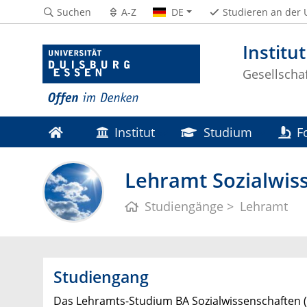
Suchen
A-Z
DE
Studieren an der
Institut
Gesellscha
Institut
Studium
F
Lehramt Sozialwis
Studiengänge
Lehramt
Studiengang
Das Lehramts-Studium BA Sozialwissenschaften (