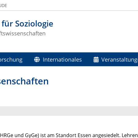
 UDE
 für Soziologie
ftswissenschaften
orschung
Internationales
Veranstaltun
senschaften
HRGe und GyGe) ist am Standort Essen angesiedelt. Lehre