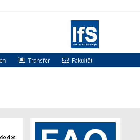
gen
Transfer
Fakultät
nde des