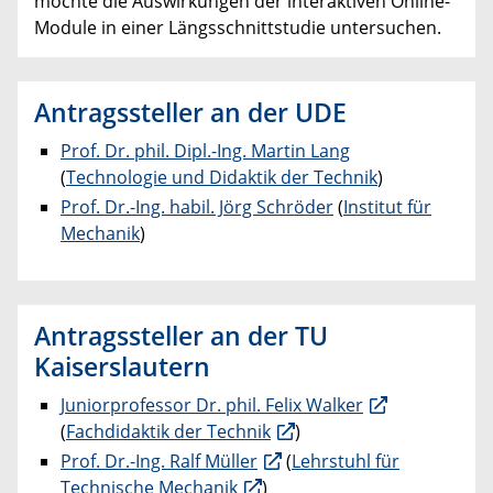
möchte die Auswirkungen der interaktiven Online-
Module in einer Längsschnittstudie untersuchen.
Antragssteller an der UDE
Prof. Dr. phil. Dipl.-Ing. Martin Lang
(
Technologie und Didaktik der Technik
)
Prof. Dr.-Ing. habil. Jörg Schröder
(
Institut für
Mechanik
)
Antragssteller an der TU
Kaiserslautern
Juniorprofessor Dr. phil. Felix Walker
(
Fachdidaktik der Technik
)
Prof. Dr.-Ing. Ralf Müller
(
Lehrstuhl für
Technische Mechanik
)