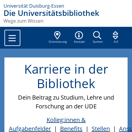
Universität Duisburg-Essen
Die Universitätsbibliothek
Wege zum Wissen
Orientierung
Kontakt
Suchen
A-Z
Karriere in der
Bibliothek
Dein Beitrag zu Studium, Lehre und
Forschung an der UDE
Kolleg:innen &
Aufgabenfelder
|
Benefits
|
Stellen
|
Ansp