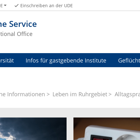
E
Einschreiben an der UDE
e Service
tional Office
rsität
Infos für gastgebende Institute
Geflüch
che Informationen
Leben im Ruhrgebiet
Alltagspr