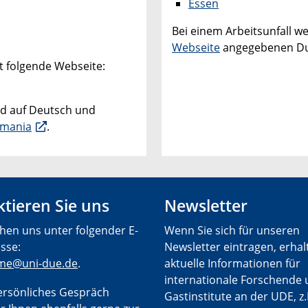
Essen
Bei einem Arbeitsunfall we
Webseite
angegebenen Du
t folgende Webseite:
d auf Deutsch und
rmania
.
tieren Sie uns
Newsletter
chen uns unter folgender E-
Wenn Sie sich für unseren
sse:
Newsletter eintragen, erhal
me@uni-due.de
.
aktuelle Informationen für
internationale Forschende 
persönliches Gespräch
Gastinstitute an der UDE, z.