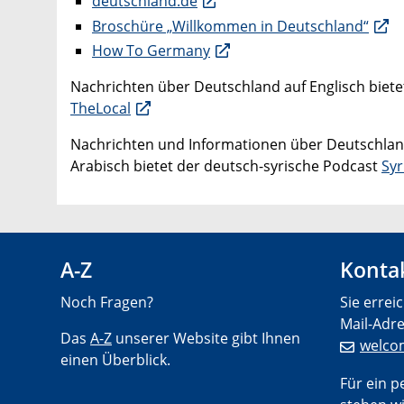
deutschland.de
Broschüre „Willkommen in Deutschland“
How To Germany
Nachrichten über Deutschland auf Englisch biete
TheLocal
Nachrichten und Informationen über Deutschlan
Arabisch bietet der deutsch-syrische Podcast
Sy
A-Z
Kontak
Noch Fragen?
Sie errei
Mail-Adre
Das
A-Z
unserer Website gibt Ihnen
welco
einen Überblick.
Für ein 