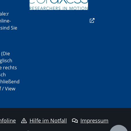
ale:r
line-
sind Sie
(Die
glisch
e rechts
sch
chließend
f / View
nfoline
Hilfe im Notfall
Impressum