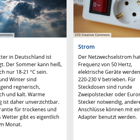
 Commons
CC0 Creative Commons
Strom
ter in Deutschland ist
Der Netzwechselstrom hat
t. Der Sommer kann heiß,
Frequenz von 50 Hertz,
ch nur 18-21 °C sein.
elektrische Geräte werden
und Winter sind
220-230 V betrieben. Für
gend regnerisch,
Steckdosen sind runde
ch und kalt. Warme
Zweipolstecker oder Eur
g ist daher unverzichtbar.
Stecker notwendig, ander
rantie für trockenes und
Anschlüsse können mit e
 Wetter gibt es eigentlich
Adapter benutzt werden.
em Monat.