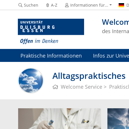
Suchen
A-Z
Informationen für...
D
Welcom
des Interna
Praktische Informationen
Infos zur Unive
Veranstaltungen
Kontakt & Team
Alltagspraktisches
Welcome Service
Praktis