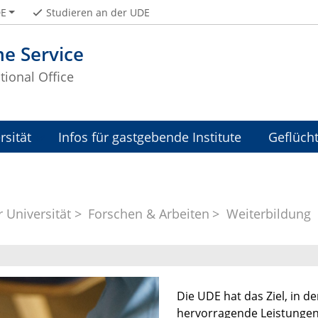
E
Studieren an der UDE
e Service
tional Office
rsität
Infos für gastgebende Institute
Geflüch
r Universität
Forschen & Arbeiten
Weiterbildung
Die UDE hat das Ziel, in 
hervorragende Leistungen 