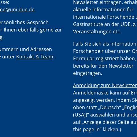
sse:
Newsletter eintragen, erhal
me@uni-due.de
.
aktuelle Informationen für
internationale Forschende 
persönliches Gespräch
Gastinstitute an der UDE, z.
r Ihnen ebenfalls gerne zur
Veranstaltungen etc.
g.
Falls Sie sich als internation
nummern und Adressen
Forschende:r über unser On
e unter
Kontakt & Team
.
Formular registriert haben, 
bereits für den Newsletter
eingetragen.
Anmeldung zum Newsletter
Anmeldemaske kann auf En
angezeigt werden, indem Si
oben statt „Deutsch“ „Engli
(USA))“ auswählen und ans
auf „Anzeige dieser Seite au
this page in“ klicken.)