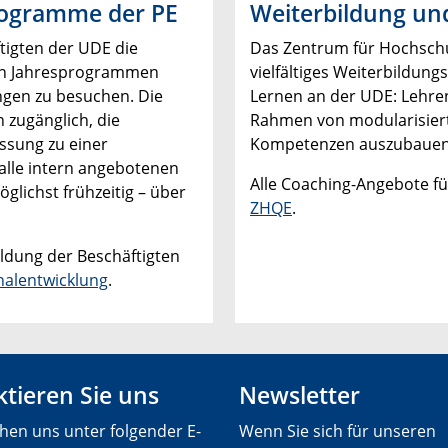
rogramme der PE
Weiterbildung un
ftigten der UDE die
Das Zentrum für Hochschul
den Jahresprogrammen
vielfältiges Weiterbildun
ngen zu besuchen. Die
Lernen an der UDE: Lehre
 zugänglich, die
Rahmen von modularisier
assung zu einer
Kompetenzen auszubauen
r alle intern angebotenen
Alle Coaching-Angebote fü
glichst frühzeitig – über
ZHQE
.
ildung der Beschäftigten
nalentwicklung
.
tieren Sie uns
Newsletter
chen uns unter folgender E-
Wenn Sie sich für unseren