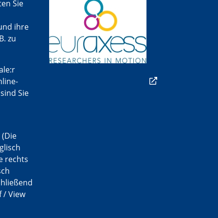
ten Sie
und ihre
B. zu
ale:r
line-
sind Sie
(Die
glisch
e rechts
sch
chließend
f / View