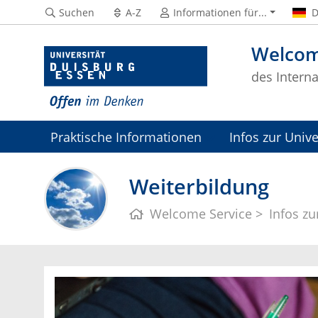
Suchen
A-Z
Informationen für...
D
Welcom
des Interna
Praktische Informationen
Infos zur Unive
Veranstaltungen
Kontakt & Team
Weiterbildung
Welcome Service
Infos zu