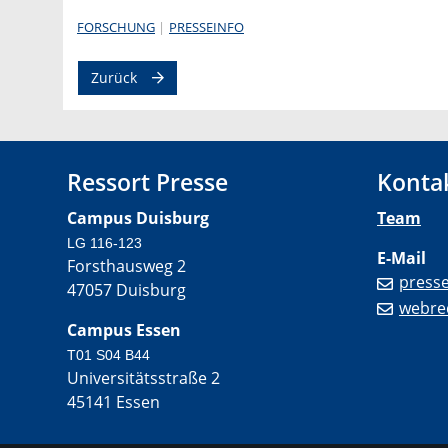
FORSCHUNG
PRESSEINFO
Zurück
Ressort Presse
Konta
Campus Duisburg
Team
LG 116-123
E-Mail
Forsthausweg 2
press
47057 Duisburg
webre
Campus Essen
T01 S04 B44
Universitätsstraße 2
45141 Essen