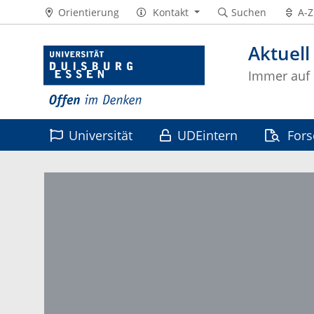
Orientierung
Kontakt
Suchen
A-Z
Aktuell
Immer auf
Universität
UDEintern
For
Leben