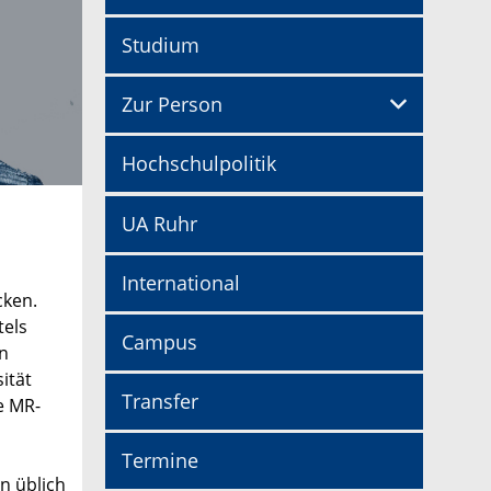
Studium
Zur Person
Hochschulpolitik
UA Ruhr
International
cken.
tels
Campus
n
ität
Transfer
e MR-
Termine
n üblich