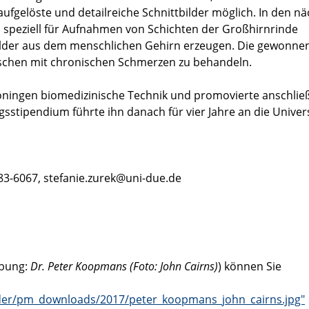
ufgelöste und detailreiche Schnittbilder möglich. In den n
 speziell für Aufnahmen von Schichten der Großhirnrinde
ilder aus dem menschlichen Gehirn erzeugen. Die gewonne
schen mit chronischen Schmerzen zu behandeln.
oningen biomedizinische Technik und promovierte anschlie
sstipendium führte ihn danach für vier Jahre an die Univers
/183-6067, stefanie.zurek@uni-due.de
ibung:
Dr. Peter Koopmans (Foto: John Cairns)
) können Sie
lder/pm_downloads/2017/peter_koopmans_john_cairns.jpg"