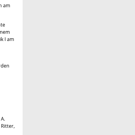
en am
nte
einem
ik I am
rden
 A.
Ritter,