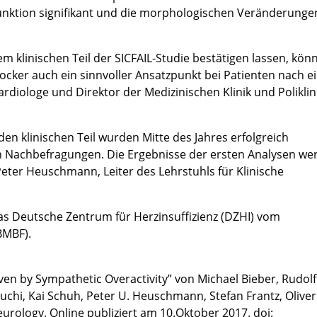
funktion signifikant und die morphologischen Veränderung
em klinischen Teil der SICFAIL-Studie bestätigen lassen, kön
cker auch ein sinnvoller Ansatzpunkt bei Patienten nach 
 Kardiologe und Direktor der Medizinischen Klinik und Poliklin
n klinischen Teil wurden Mitte des Jahres erfolgreich
en Nachbefragungen. Die Ergebnisse der ersten Analysen we
Peter Heuschmann, Leiter des Lehrstuhls für Klinische
das Deutsche Zentrum für Herzinsuffizienz (DZHI) vom
BMBF).
ven by Sympathetic Overactivity” von Michael Bieber, Rudolf
chi, Kai Schuh, Peter U. Heuschmann, Stefan Frantz, Oliver 
eurology. Online publiziert am 10.Oktober 2017. doi: