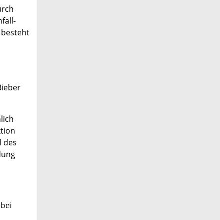
urch
fall-
 besteht
Bieber
lich
tion
l des
dung
abei