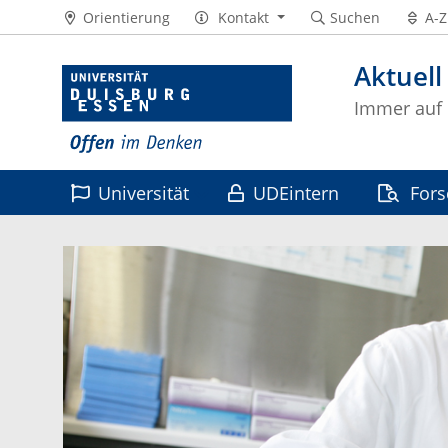
Orientierung
Kontakt
Suchen
A-Z
Aktuell
Immer auf
Universität
UDEintern
For
Leben