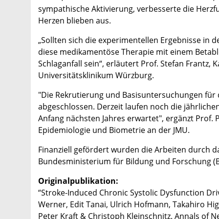
sympathische Aktivierung, verbesserte die Herz
Herzen blieben aus.
„Sollten sich die experimentellen Ergebnisse in d
diese medikamentöse Therapie mit einem Betablo
Schlaganfall sein“, erläutert Prof. Stefan Frantz,
Universitätsklinikum Würzburg.
"Die Rekrutierung und Basisuntersuchungen für de
abgeschlossen. Derzeit laufen noch die jährlich
Anfang nächsten Jahres erwartet", ergänzt Prof. 
Epidemiologie und Biometrie an der JMU.
Finanziell gefördert wurden die Arbeiten durch 
Bundesministerium für Bildung und Forschung (
Originalpublikation:
“Stroke-Induced Chronic Systolic Dysfunction Dri
Werner, Edit Tanai, Ulrich Hofmann, Takahiro Higu
Peter Kraft & Christoph Kleinschnitz. Annals of N