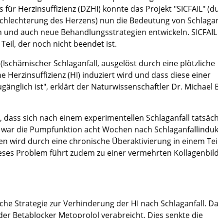
für Herzinsuffizienz (DZHI) konnte das Projekt "SICFAIL" (d
chlechterung des Herzens) nun die Bedeutung von Schlagan
 und auch neue Behandlungsstrategien entwickeln. SICFAIL
eil, der noch nicht beendet ist.
(Ischämischer Schlaganfall, ausgelöst durch eine plötzliche
Herzinsuffizienz (HI) induziert wird und dass diese einer
änglich ist", erklärt der Naturwissenschaftler Dr. Michael 
, dass sich nach einem experimentellen Schlaganfall tatsäch
o war die Pumpfunktion acht Wochen nach Schlaganfallinduk
den wird durch eine chronische Überaktivierung in einem Tei
eses Problem führt zudem zu einer vermehrten Kollagenbil
che Strategie zur Verhinderung der HI nach Schlaganfall. D
der Betablocker Metoprolol verabreicht. Dies senkte die