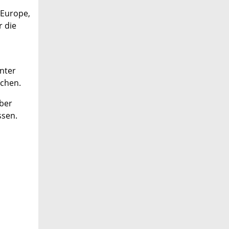
-Europe,
r die
nter
achen.
über
ssen.