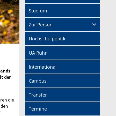
Studium
Zur Person
Hochschulpolitik
UA Ruhr
International
lands
t der
Campus
Transfer
ren die
oden
Termine
n