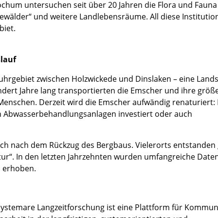
ochum untersuchen seit über 20 Jahren die Flora und Fauna
ewälder“ und weitere Landlebensräume. All diese Institutio
biet.
lauf
uhrgebiet zwischen Holzwickede und Dinslaken – eine Lands
ert Jahre lang transportierten die Emscher und ihre größ
enschen. Derzeit wird die Emscher aufwändig renaturiert: 
 in Abwasserbehandlungsanlagen investiert oder auch
ich nach dem Rückzug des Bergbaus. Vielerorts entstanden
atur“. In den letzten Jahrzehnten wurden umfangreiche Date
 erhoben.
ystemare Langzeitforschung ist eine Plattform für Kommun