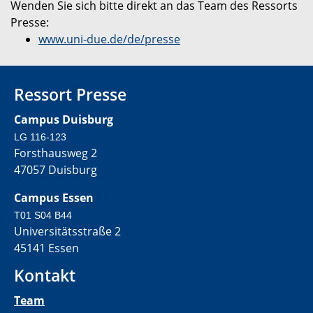
Wenden Sie sich bitte direkt an das Team des Ressorts
Presse:
www.uni-due.de/de/presse
Ressort Presse
Campus Duisburg
LG 116-123
Forsthausweg 2
47057 Duisburg
Campus Essen
T01 S04 B44
Universitätsstraße 2
45141 Essen
Kontakt
Team