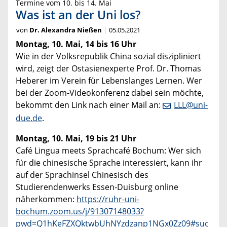
Termine vom 10. bis 14. Mai
Was ist an der Uni los?
von
Dr. Alexandra Nießen
05.05.2021
Montag, 10. Mai, 14 bis 16 Uhr
Wie in der Volksrepublik China sozial diszipliniert
wird, zeigt der Ostasienexperte Prof. Dr. Thomas
Heberer im Verein für Lebenslanges Lernen. Wer
bei der Zoom-Videokonferenz dabei sein möchte,
bekommt den Link nach einer Mail an:
LLL@uni-
due.de
.
Montag, 10. Mai, 19 bis 21 Uhr
Café Lingua meets Sprachcafé Bochum: Wer sich
für die chinesische Sprache interessiert, kann ihr
auf der Sprachinsel Chinesisch des
Studierendenwerks Essen-Duisburg online
näherkommen:
https://ruhr-uni-
bochum.zoom.us/j/91307148033?
pwd=Q1hKeFZXQktwbUhNYzdzanp1NGx0Zz09#suc