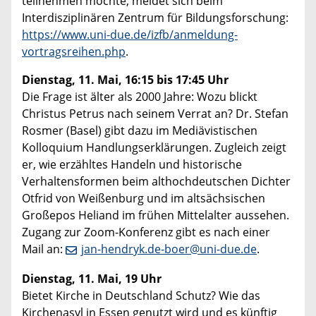
teilnehmen möchte, meldet sich beim
Interdisziplinären Zentrum für Bildungsforschung:
https://www.uni-due.de/izfb/anmeldung-
vortragsreihen.php
.
Dienstag, 11. Mai, 16:15 bis 17:45 Uhr
Die Frage ist älter als 2000 Jahre: Wozu blickt
Christus Petrus nach seinem Verrat an? Dr. Stefan
Rosmer (Basel) gibt dazu im Mediävistischen
Kolloquium Handlungserklärungen. Zugleich zeigt
er, wie erzähltes Handeln und historische
Verhaltensformen beim althochdeutschen Dichter
Otfrid von Weißenburg und im altsächsischen
Großepos Heliand im frühen Mittelalter aussehen.
Zugang zur Zoom-Konferenz gibt es nach einer
Mail an:
jan-hendryk.de-boer@uni-due.de
.
Dienstag, 11. Mai, 19 Uhr
Bietet Kirche in Deutschland Schutz? Wie das
Kirchenasyl in Essen genutzt wird und es künftig