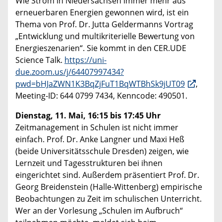
Wie Strom in Niedersachsen immer mehr aus
erneuerbaren Energien gewonnen wird, ist ein
Thema von Prof. Dr. Jutta Geldermanns Vortrag
„Entwicklung und multikriterielle Bewertung von
Energieszenarien“. Sie kommt in den CER.UDE
Science Talk.
https://uni-
due.zoom.us/j/64407997434?
pwd=bHJaZWN1K3BqZjFuT1BqWTBhSk9jUT09
,
Meeting-ID: 644 0799 7434, Kenncode: 490501.
Dienstag, 11. Mai, 16:15 bis 17:45 Uhr
Zeitmanagement in Schulen ist nicht immer
einfach. Prof. Dr. Anke Langner und Maxi Heß
(beide Universitätsschule Dresden) zeigen, wie
Lernzeit und Tagesstrukturen bei ihnen
eingerichtet sind. Außerdem präsentiert Prof. Dr.
Georg Breidenstein (Halle-Wittenberg) empirische
Beobachtungen zu Zeit im schulischen Unterricht.
Wer an der Vorlesung „Schulen im Aufbruch“