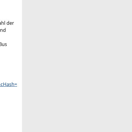
hl der
und
 Bus
&cHash=