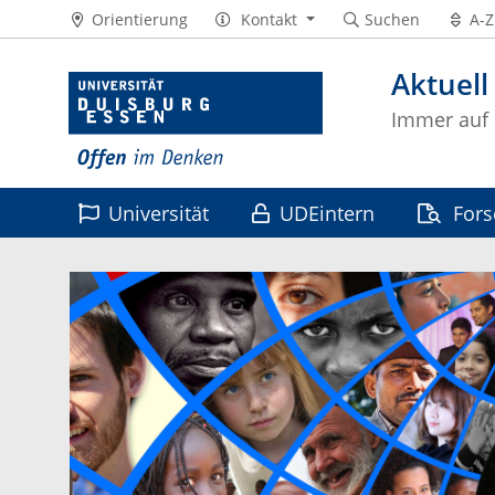
Orientierung
Kontakt
Suchen
A-Z
Aktuell
Immer auf
Universität
UDEintern
For
Leben