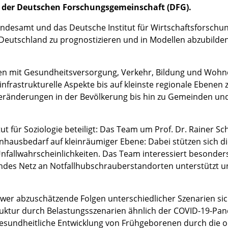
on der Deutschen Forschungsgemeinschaft (DFG).
 Bundesamt und das Deutsche Institut für Wirtschaftsforschun
Deutschland zu prognostizieren und in Modellen abzubilden
cken mit Gesundheitsversorgung, Verkehr, Bildung und Woh
nfrastrukturelle Aspekte bis auf kleinste regionale Ebenen
ränderungen in der Bevölkerung bis hin zu Gemeinden un
t für Soziologie beteiligt: Das Team um Prof. Dr. Rainer Sch
nhausbedarf auf kleinräumiger Ebene: Dabei stützen sich d
nfallwahrscheinlichkeiten. Das Team interessiert besonders
des Netz an Notfallhubschrauberstandorten unterstützt u
hwer abzuschätzende Folgen unterschiedlicher Szenarien si
ruktur durch Belastungsszenarien ähnlich der COVID-19-Pa
 gesundheitliche Entwicklung von Frühgeborenen durch die 