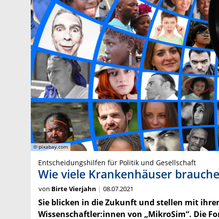
© pixabay.com
Entscheidungshilfen für Politik und Gesellschaft
Wie viele Krankenhäuser brauche
von
Birte Vierjahn
08.07.2021
Sie blicken in die Zukunft und stellen mit ih
Wissenschaftler:innen von „MikroSim“. Die For