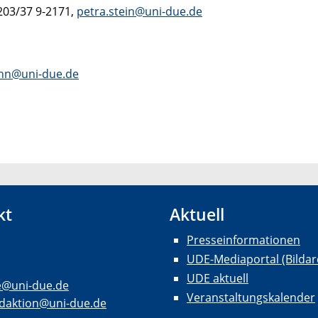
 0203/37 9-2171,
petra.stein@uni-due.de
jahn@uni-due.de
kt
Aktuell
Presseinformationen
UDE-Mediaportal (Bildar
UDE aktuell
e@uni-due.de
Veranstaltungskalender
daktion@uni-due.de