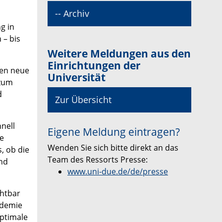
-- Archiv
g in
 – bis
Weitere Meldungen aus den
Einrichtungen der
nen neue
Universität
 zum
d
Zur Übersicht
nell
Eigene Meldung eintragen?
ie
Wenden Sie sich bitte direkt an das
, ob die
Team des Ressorts Presse:
nd
www.uni-due.de/de/presse
chtbar
ndemie
optimale