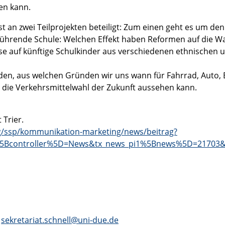
en kann.
st an zwei Teilprojekten beteiligt: Zum einen geht es um den
ührende Schule: Welchen Effekt haben Reformen auf die Wa
e auf künftige Schulkinder aus verschiedenen ethnischen 
den, aus welchen Gründen wir uns wann für Fahrrad, Auto,
 die Verkehrsmittelwahl der Zukunft aussehen kann.
 Trier.
ung/ssp/kommunikation-marketing/news/beitrag?
1%5Bcontroller%5D=News&tx_news_pi1%5Bnews%5D=21703
sekretariat.schnell@uni-due.de