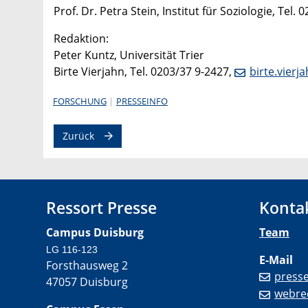
Prof. Dr. Petra Stein, Institut für Soziologie, Tel.
Redaktion:
Peter Kuntz, Universität Trier
Birte Vierjahn, Tel. 0203/37 9-2427,
birte.vier
FORSCHUNG
PRESSEINFO
Zurück
Ressort Presse
Konta
Campus Duisburg
Team
LG 116-123
E-Mail
Forsthausweg 2
press
47057 Duisburg
webre