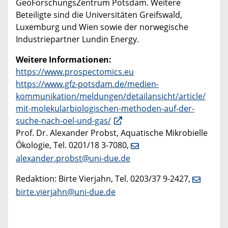
GeoForschungsZentrum Potsdam. Weitere
Beteiligte sind die Universitäten Greifswald,
Luxemburg und Wien sowie der norwegische
Industriepartner Lundin Energy.
Weitere Informationen:
https://www.prospectomics.eu
https://www.gfz-potsdam.de/medien-
kommunikation/meldungen/detailansicht/article/
mit-molekularbiologischen-methoden-auf-der-
suche-nach-oel-und-gas/
Prof. Dr. Alexander Probst, Aquatische Mikrobielle
Ökologie, Tel. 0201/18 3-7080,
alexander.probst@uni-due.de
Redaktion: Birte Vierjahn, Tel. 0203/37 9-2427,
birte.vierjahn@uni-due.de