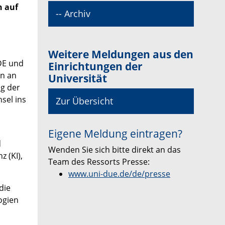
n auf
-- Archiv
Weitere Meldungen aus den
DE und
Einrichtungen der
in an
Universität
ng der
sel ins
Zur Übersicht
Eigene Meldung eintragen?
d
Wenden Sie sich bitte direkt an das
 (KI),
Team des Ressorts Presse:
www.uni-due.de/de/presse
die
ogien