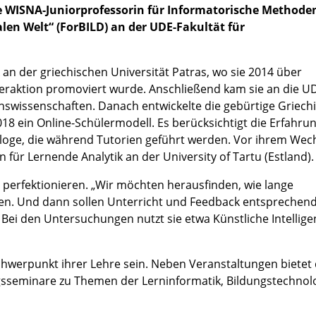
e WISNA-Juniorprofessorin für Informatorische Methode
alen Welt“ (ForBILD) an der UDE-Fakultät für
an der griechischen Universität Patras, wo sie 2014 über
raktion promoviert wurde. Anschließend kam sie an die U
nswissenschaften. Danach entwickelte die gebürtige Griech
018 ein Online-Schülermodell. Es berücksichtigt die Erfahru
aloge, die während Tutorien geführt werden. Vor ihrem Wech
n für Lernende Analytik an der University of Tartu (Estland).
 perfektionieren. „Wir möchten herausfinden, wie lange
igen. Und dann sollen Unterricht und Feedback entsprechen
Bei den Untersuchungen nutzt sie etwa Künstliche Intelligenz
hwerpunkt ihrer Lehre sein. Neben Veranstaltungen bietet 
sseminare zu Themen der Lerninformatik, Bildungstechnol