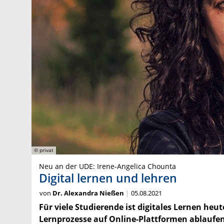
© privat
Neu an der UDE: Irene-Angelica Chounta
Digital lernen und lehren
von
Dr. Alexandra Nießen
05.08.2021
Für viele Studierende ist digitales Lernen heu
Lernprozesse auf Online-Plattformen ablaufen