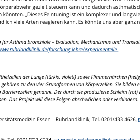
Körperabwehr gezielt steuern kann und dadurch asthmatisc
 könnten. „Dieses Feintuning ist ein komplexer und langwie
lich viele Arten reagieren kann. Es könnte uns aber ganz 
für Asthma bronchiale – Evaluation, Mechanismus und Translat
/www.ruhrlandklinik.de/forschung-lehre/experimentelle-
helzellen der Lunge (türkis, violett) sowie Flimmerhärchen (hellg
n gehören zu den vier Grundformen von Körperzellen. Sie bilden e
arrierezellen genannt. Der durch sie produzierte Schleim (rot)
en. Das Projekt will diese Folgen abschwächen oder verhindern.
ersitätsmedizin Essen – Ruhrlandklinik, Tel. 0201/433-4626,
ät, Tel. 0201/723-6274,
martin.rolshoven@uk-essen.de