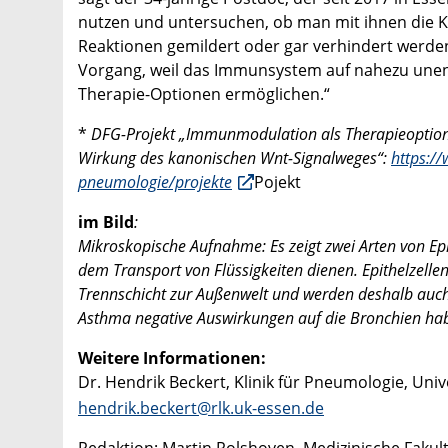
nutzen und untersuchen, ob man mit ihnen die 
Reaktionen gemildert oder gar verhindert werden
Vorgang, weil das Immunsystem auf nahezu unend
Therapie-Optionen ermöglichen.“
*
DFG-Projekt „Immunmodulation als Therapieoption 
Wirkung des kanonischen Wnt-Signalweges“:
https:/
pneumologie/projekte
Pojekt
im Bild
:
Mikroskopische Aufnahme: Es zeigt zwei Arten von Epit
dem Transport von Flüssigkeiten dienen. Epithelzelle
Trennschicht zur Außenwelt und werden deshalb auch B
Asthma negative Auswirkungen auf die Bronchien hab
Weitere Informationen:
Dr. Hendrik Beckert, Klinik für Pneumologie, Univ
hendrik.beckert@rlk.uk-essen.de
Redaktion: Martin Rolshoven, Medizinische Fakult