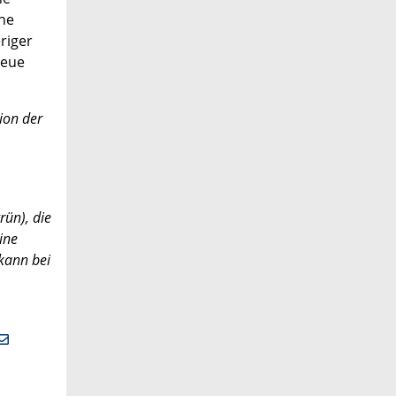
he
riger
neue
ion der
rün), die
ine
 kann bei