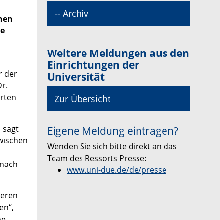
-- Archiv
ehen
ie
Weitere Meldungen aus den
Einrichtungen der
r der
Universität
Dr.
erten
Zur Übersicht
 sagt
Eigene Meldung eintragen?
wischen
Wenden Sie sich bitte direkt an das
Team des Ressorts Presse:
 nach
www.uni-due.de/de/presse
deren
en“,
ne