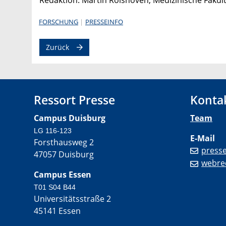
FORSCHUNG
PRESSEINFO
Zurück
Ressort Presse
Konta
Campus Duisburg
Team
LG 116-123
E-Mail
Forsthausweg 2
press
47057 Duisburg
webre
Campus Essen
T01 S04 B44
Universitätsstraße 2
45141 Essen