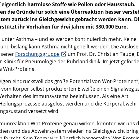
igentlich harmlose Stoffe wie Pollen oder Hausstaub.
n die Gründe für solch eine Überreaktion besser verst
stem zurück ins Gleichgewicht gebracht werden kann. D
tützt ihr Vorhaben für drei Jahre mit 380.000 Euro.
 unter Asthma – und es werden kontinuierlich mehr. Keine
und bislang kann Asthma nicht geheilt werden. Die Auslöse
Essener
Forschungsgruppe
um Prof. Dr. Christian Taube, 
 Klinik für Pneumologie der Ruhrlandklinik. Im jetzt geförd
e Wnt-Proteine.
igen eindrucksvoll das große Potenzial von Wnt-Proteinen“,
vom Körper selbst produzierten Eiweiße einen Signalweg z
 Verhalten des Immunsystems beeinflussen. Als eine Art
s Heilungsprozesse ausgelöst werden und die Körperabwehr
ngszustand versetzt wird.
Immunreaktion Wnt-Proteine genau wirken, könnten wir uns 
hen und das Abwehrsystem wieder ins Gleichgewicht bring
en forscht. Sein Team wird künstlich hergestellte Wnt-Protei