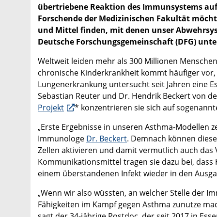
übertriebene Reaktion des Immunsystems auf e
Forschende der Medizinischen Fakultät möchte
und Mittel finden, mit denen unser Abwehrsy
Deutsche Forschungsgemeinschaft (DFG) unters
Weltweit leiden mehr als 300 Millionen Menschen
chronische Kinderkrankheit kommt häufiger vor, 
Lungenerkrankung untersucht seit Jahren eine 
Sebastian Reuter und Dr. Hendrik Beckert von der
Projekt
* konzentrieren sie sich auf sogenannt
„Erste Ergebnisse in unseren Asthma-Modellen ze
Immunologe
Dr. Beckert
. Demnach können diese 
Zellen aktivieren und damit vermutlich auch das
Kommunikationsmittel tragen sie dazu bei, das
einem überstandenen Infekt wieder in den Ausga
„Wenn wir also wüssten, an welcher Stelle der 
Fähigkeiten im Kampf gegen Asthma zunutze mac
sagt der 34-jährige Postdoc, der seit 2017 in Ess