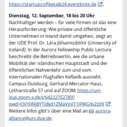
https://startupcoffeetalk24.eventbrite.de
.
Dienstag, 12. September, 18 bis 20 Uhr
Nachhaltiger werden – für viele Firmen ist das eine
Herausforderung: Wie private und öffentliche
Unternehmen in Island damit umgehen, zeigt an
der UDE Prof. Dr. Lára Jóhannsdóttir (University of
Iceland). In der Aurora Fellowship Public Lecture
beschreibt die Betriebswirtin, wie die urbane
Mobilität der isländischen Hauptstadt und der
öffentlichen Nahverkehr zum und vom
internationalen Flughafen Keflavík aussieht.
Campus Duisburg, Gerhard-Mercator-Haus,
Lotharstraße 57 und auf ZOOM:
https://uni-
due.zoom-x.de/j/64222752789?
pwd=QVY0NjBYTjdkd1ZMaVpVT1JFWG9sZz09
.
Weitere Infos
gibt's über eine Mail an
aurora-
alliance@uni.due.de
.