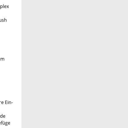
mplex
nush
em
e Ein-
nde
efüge