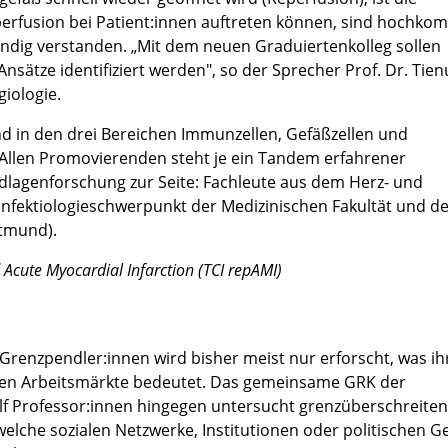
eperfusion bei Patient:innen auftreten können, sind hochko
ändig verstanden. „Mit dem neuen Graduiertenkolleg sollen
nsätze identifiziert werden", so der Sprecher Prof. Dr. Tie
giologie.
d in den drei Bereichen Immunzellen, Gefäßzellen und
 Allen Promovierenden steht je ein Tandem erfahrener
dlagenforschung zur Seite: Fachleute aus dem Herz- und
nfektiologieschwerpunkt der Medizinischen Fakultät und d
rtmund).
 Acute Myocardial Infarction (TCI repAMI)
renzpendler:innen wird bisher meist nur erforscht, was ihr
len Arbeitsmärkte bedeutet. Das gemeinsame GRK der
elf Professor:innen hingegen untersucht grenzüberschreite
elche sozialen Netzwerke, Institutionen oder politischen G