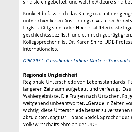
sind sie eingebettet, und welche Akteure sind bete
Konkret befasst sich das Kolleg u.a. mit der ge
unterschiedlichen Ausbildungsniveau der Arbeitsk
Logistik tätig sind, oder Hochqualifizierte wie I
geschlechtsspezifisch und ethnisch geprägt gren
Kollegsprecherin ist Dr. Karen Shire, UDE-Profess
Internationales.
GRK 2951: Cross-border Labour Markets: Transnational
Regionale Ungleichheit
Regionale Unterschiede von Lebensstandards, Te
längeren Zeitraum aufgebaut und verfestigt. Da
Wahlergebnisse. Die Fragen nach Ursachen, Fol
weitgehend unbeantwortet. „Gerade in Zeiten vo
wichtig, diese Unterschiede besser zu verstehe
abzuleiten“, sagt Dr. Tobias Seidel, Sprecher de
Volkswirtschaftslehre an der UDE.