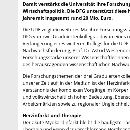
Damit verstärkt die Universität ihre Forschung
Wirtschaftspolitik. Die DFG unterstützt dies
Jahre mit insgesamt rund 20 Mio. Euro.
Die UDE zeigt ein weiteres Mal ihre Forschungss
DFG von zwei Graduiertenkollegs – davon eines un
Verlängerung eines weiteren Kollegs für die UDE
Nachwuchsförderung, Prof. Dr. Astrid Westendorf,
Forschungsstärke unserer Wissenschaftlerinnen
des herausragenden wissenschaftlichen Nachwu
Die Forschungsthemen der drei Graduiertenkolle
unserer Zeit auf: in der Medizin ist der Herzinfa
Verständnis der komplexen Vorgänge im Körper n
und volkswirtschaftlich hoher Bedeutung. Ebenso
Arbeitsmärkten sowie zu regionaler Ungleichheit 
Herzinfarkt und Therapie
Der akute Myokardinfarkt bleibt die häufigste To
Therapie und wenn das verschlossene Herzkranzge