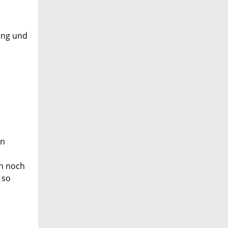
tung und
en
en noch
 so