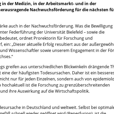
 in der Medizin, in der Arbeitsmarkt- und in der
e herausragende Nachwuchsförderung für die nächsten fü
tärke auch in der Nachwuchsförderung. Was die Bewilligung
ter Federführung der Universität Bielefeld – sowie die
 bedeutet, ordnet Prorektorin für Forschung und
 ein: „Dieser aktuelle Erfolg resultiert aus der außergewöh
 und Wissenschaftler sowie unserem Engagement in der Fö
chses.“
gs greifen aus unterschiedlichen Blickwinkeln drängende 
rkt eine der häufigsten Todesursachen. Daher ist ein bessere
icht nur für jeden Einzelnen, sondern auch von epidemiol
 hochaktuell ist die Forschung zu grenzüberschreitenden
und ihre Auswirkung auf die Wirtschaftspolitik.
desursache in Deutschland und weltweit. Selbst bei optimal
fäß schnell wieder geöffnet wird (Reperfusion), ist die