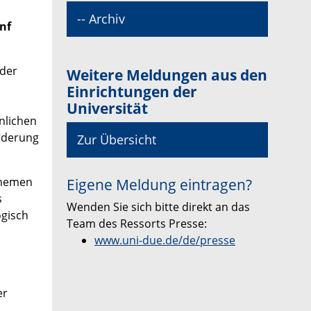
-- Archiv
nf
 der
Weitere Meldungen aus den
Einrichtungen der
Universität
nlichen
rderung
Zur Übersicht
Themen
Eigene Meldung eintragen?
s
Wenden Sie sich bitte direkt an das
ogisch
Team des Ressorts Presse:
www.uni-due.de/de/presse
er