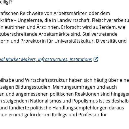
iligt?
ografischen Reichweite von Arbeitsmärkten oder dem
räfte – Ungelernte, die in Landwirtschaft, Fleischverarbei
ngenieur:innen und Ärzt:innen. Erforscht wird außerdem, wie
züberschreitende Arbeitsmärkte sind. Stellvertretende
orin und Prorektorin für Universitätskultur, Diversität und
 Market Makers, Infrastructures, Institutions
ilhabe und Wirtschaftsstruktur haben sich häufig über ein
s zeigen Bildungsstudien, Meinungsumfragen und auch
gen und angemessenen politischen Reaktionen sind hingeg
n steigendem Nationalismus und Populismus ist es deshalb
n und fundierte politische Handlungsempfehlungen daraus
s nun erneut geförderten Kollegs und Professor für