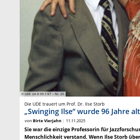
© UDE UA D 09.1.67 – Nr. 25
Die UDE trauert um Prof. Dr. Ilse Storb
„Swinging Ilse“ wurde 96 Jahre alt
von
Birte Vierjahn
11.11.2025
Sie war die einzige Professorin für Jazzforsch
Menschlichkeit verstand. Wenn Ilse Storb über 