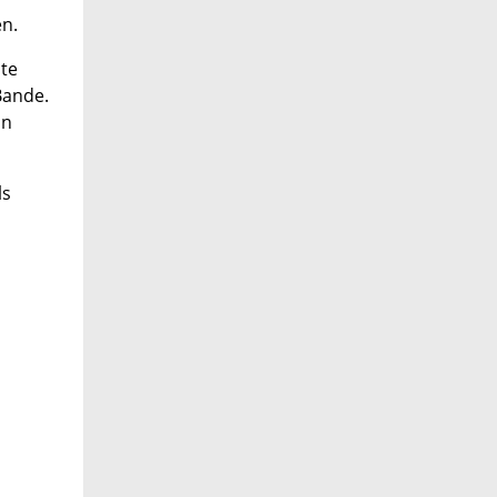
en.
ute
Bande.
in
ls