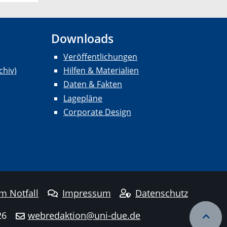
Downloads
Veröffentlichungen
chiv)
Hilfen & Materialien
Daten & Fakten
Lagepläne
Corporate Design
im Notfall
Impressum
Datenschutz
26
webredaktion@uni-due.de