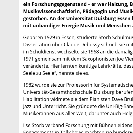
ein Forschungsgegenstand – er war Haltung, 
Musikwissenschaftlerin, Pädagogin und Musike
gestorben. An der Universität Duisburg-Essen bl
mit unbändiger Energie Musik und Menschen
Geboren 1929 in Essen, studierte Storb Schulmus
Dissertation über Claude Debussy schrieb sie mi
im Schuldienst wechselte sie 1968 an die damali
1971 gemeinsam mit dem Saxophonisten Joe Viera
veränderte. Hier lernten künftige Lehrkräfte, da
Seele zu Seele“, nannte sie es.
1982 wurde sie zur Professorin für Systematisch
Universität-Gesamthochschule Duisburg berufen –
Habilitation widmete sie dem Pianisten Dave B
Jazz und Unterricht. Sie gründete die Uni-Big-Ban
Musiker:innen aus aller Welt, darunter auch Helg
Ilse Storb verband Forschung mit Bühnenleidensch
Engagements in Talkshows machten sie bundeswei