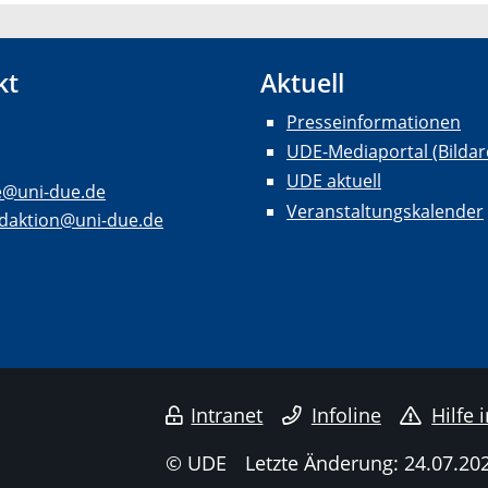
kt
Aktuell
Presseinformationen
UDE-Mediaportal (Bildar
UDE aktuell
e@uni-due.de
Veranstaltungskalender
daktion@uni-due.de
Intranet
Infoline
Hilfe 
© UDE
Letzte Änderung: 24.07.20