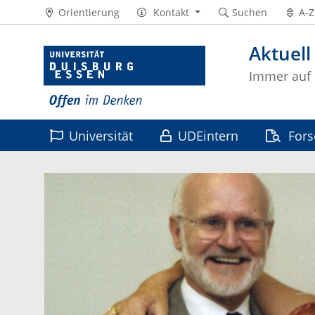
Orientierung
Kontakt
Suchen
A-Z
Aktuell
Immer auf
Universität
UDEintern
For
Leben