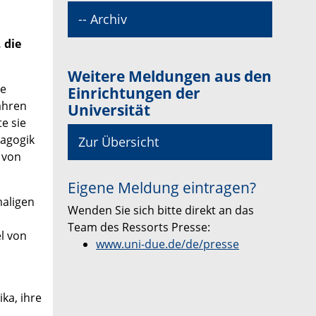
-- Archiv
 die
Weitere Meldungen aus den
re
Einrichtungen der
ahren
Universität
e sie
dagogik
Zur Übersicht
 von
Eigene Meldung eintragen?
maligen
Wenden Sie sich bitte direkt an das
Team des Ressorts Presse:
l von
www.uni-due.de/de/presse
ka, ihre