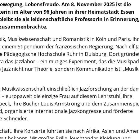
Bewegung, Lebensfreude. Am 8. November 2025 ist die
rin im Alter von 96 Jahren in ihrer Heimatstadt Essen
eibt sie als leidenschaftliche Professorin in Erinnerung,
 zusammenbrachte.
ik, Musikwissenschaft und Romanistik in Köln und Paris. Ih
t einem Stipendium der französischen Regierung. Nach elf J
ge Pädagogische Hochschule Ruhr in Duisburg. Dort gründet
 das Jazzlabor – ein mutiges Experiment, das die Musikpä
ss Jazz nicht nur Theorie, sondern Kommunikation ist. „Musik
e Musikwissenschaft einschließlich Jazzforschung an der da
 europaweit die einzige Frau auf diesem Lehrstuhl. Ihre
rubeck, ihre Bücher Louis Armstrong und dem Zusammenspie
d, organisierte internationale Jazzkongresse und förderte
e Schneider.
aft. Ihre Konzerte führten sie nach Afrika, Asien und Ameri
t bekannt. Mit großer Brille, leuchtender Kleidung und