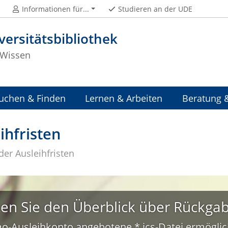
Informationen für...
Studieren an der UDE
versitätsbibliothek
Wissen
uchen & Finden
Lernen & Arbeiten
Beratung 
ihfristen
der Ausleihfristen
ten Sie den Überblick über Rückga
o-Ausleihkonto angebotene *.ics-Datei ermöglic