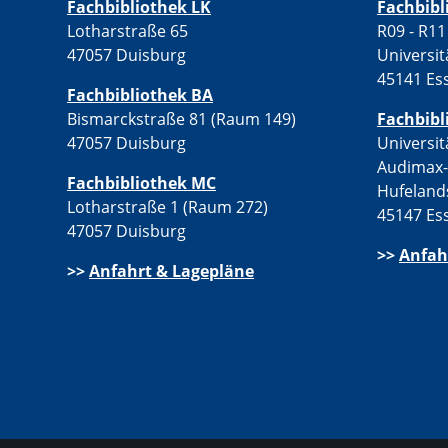
Fachbibliothek LK
Fachbib
Lotharstraße 65
R09 - R11
47057 Duisburg
Universit
45141 Es
Fachbibliothek BA
Bismarckstraße 81 (Raum 149)
Fachbibl
47057 Duisburg
Universit
Audimax
Fachbibliothek MC
Hufeland
Lotharstraße 1 (Raum 272)
45147 Es
47057 Duisburg
>>
Anfah
>>
Anfahrt & Lagepläne