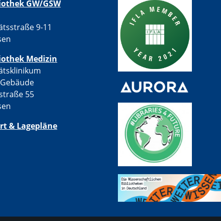
liothek GW/GSW
ätsstraße 9-11
sen
iothek Medizin
ätsklinikum
-Gebäude
straße 55
sen
rt & Lagepläne