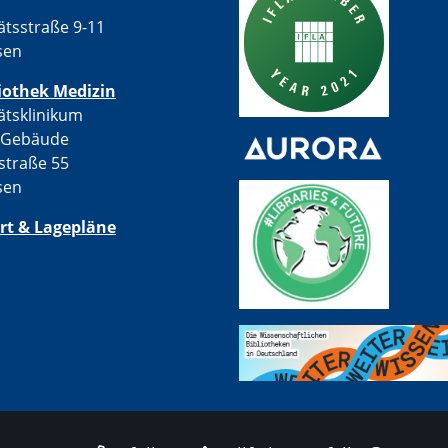
ätsstraße 9-11
sen
iothek Medizin
ätsklinikum
-Gebäude
straße 55
sen
rt & Lagepläne