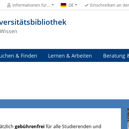
Informationen für...
DE
Einschreiben an de
versitätsbibliothek
Wissen
uchen & Finden
Lernen & Arbeiten
Beratung 
n
ätzlich
gebührenfrei
für alle Studierenden und