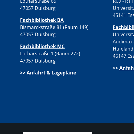
Lotharstraße 65
R09 - R11
47057 Duisburg
Universit
45141 Es
Fachbibliothek BA
Bismarckstraße 81 (Raum 149)
Fachbibl
47057 Duisburg
Universit
Audimax
Fachbibliothek MC
Hufeland
Lotharstraße 1 (Raum 272)
45147 Es
47057 Duisburg
>>
Anfah
>>
Anfahrt & Lagepläne