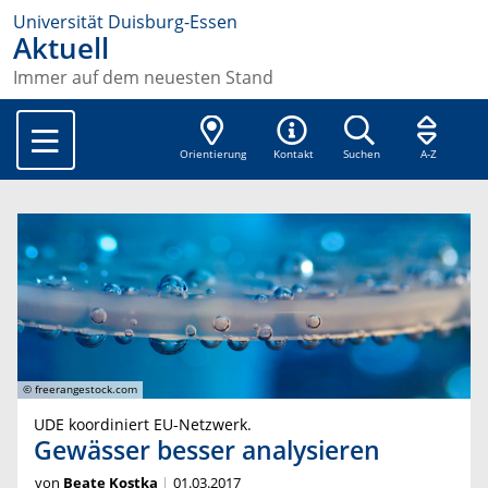
Universität Duisburg-Essen
Aktuell
Immer auf dem neuesten Stand
Orientierung
Kontakt
Suchen
A-Z
© freerangestock.com
UDE koordiniert EU-Netzwerk.
Gewässer besser analysieren
von
Beate Kostka
01.03.2017