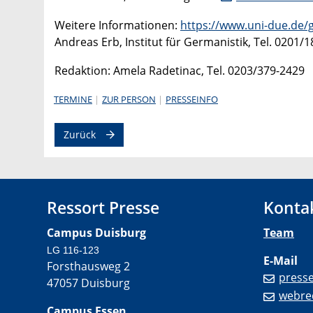
Weitere Informationen:
https://www.uni-due.de/g
Andreas Erb, Institut für Germanistik, Tel. 0201/
Redaktion: Amela Radetinac, Tel. 0203/379-2429
TERMINE
ZUR PERSON
PRESSEINFO
Zurück
Ressort Presse
Konta
Campus Duisburg
Team
LG 116-123
E-Mail
Forsthausweg 2
press
47057 Duisburg
webre
Campus Essen