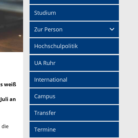
Studium
Zur Person
Hochschulpolitik
UA Ruhr
International
as weiß
Campus
Juli an
Transfer
 die
Termine