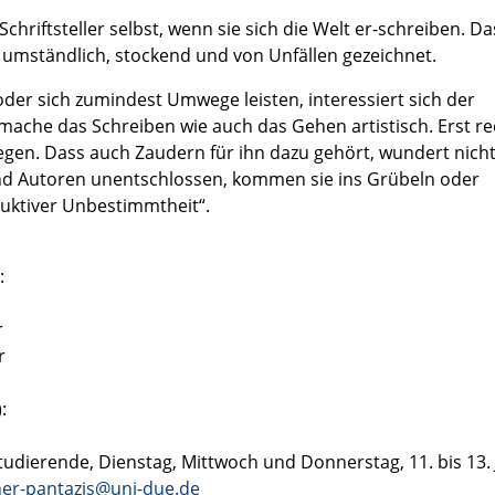
chriftsteller selbst, wenn sie sich die Welt er-schreiben. Da
hr umständlich, stockend und von Unfällen gezeichnet.
oder sich zumindest Umwege leisten, interessiert sich der
mache das Schreiben wie auch das Gehen artistisch. Erst re
egen. Dass auch Zaudern für ihn dazu gehört, wundert nicht
ind Autoren unentschlossen, kommen sie ins Grübeln oder
duktiver Unbestimmtheit“.
:
r
r
:
dierende, Dienstag, Mittwoch und Donnerstag, 11. bis 13. J
cher-pantazis@uni-due.de