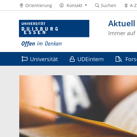
Orientierung
Kontakt
Suchen
A-Z
Aktuell
Immer auf
Universität
UDEintern
For
Leben