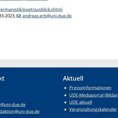
ermanistik/poet/ausblick.shtml
183-2023,
andreas.erb@uni-due.de
kt
Aktuell
Presseinformationen
UDE-Mediaportal (Bildar
UDE aktuell
e@uni-due.de
Veranstaltungskalender
daktion@uni-due.de