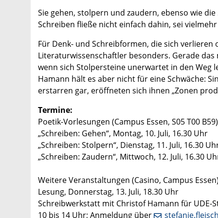
Sie gehen, stolpern und zaudern, ebenso wie die S
Schreiben fließe nicht einfach dahin, sei vielme
Für Denk- und Schreibformen, die sich verlieren 
Literaturwissenschaftler besonders. Gerade das 
wenn sich Stolpersteine unerwartet in den Weg l
Hamann hält es aber nicht für eine Schwäche: S
erstarren gar, eröffneten sich ihnen „Zonen pro
Termine:
Poetik-Vorlesungen (Campus Essen, S05 T00 B59)
„Schreiben: Gehen“, Montag, 10. Juli, 16.30 Uhr
„Schreiben: Stolpern“, Dienstag, 11. Juli, 16.30 Uh
„Schreiben: Zaudern“, Mittwoch, 12. Juli, 16.30 Uh
Weitere Veranstaltungen (Casino, Campus Essen)
Lesung, Donnerstag, 13. Juli, 18.30 Uhr
Schreibwerkstatt mit Christof Hamann für UDE-Stu
10 bis 14 Uhr; Anmeldung über
stefanie.fleis