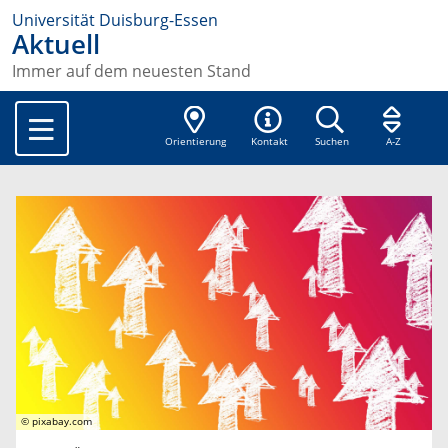
Universität Duisburg-Essen
Aktuell
Immer auf dem neuesten Stand
Orientierung
Kontakt
Suchen
A-Z
© pixabay.com