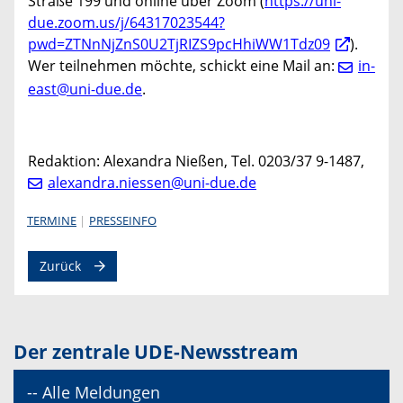
Straße 199 und online über Zoom (
https://uni-
due.zoom.us/j/64317023544?
pwd=ZTNnNjZnS0U2TjRIZS9pcHhiWW1Tdz09
).
Wer teilnehmen möchte, schickt eine Mail an:
in-
east@uni-due.de
.
Redaktion: Alexandra Nießen, Tel. 0203/37 9-1487,
alexandra.niessen@uni-due.de
TERMINE
PRESSEINFO
Zurück
Der zentrale UDE-Newsstream
-- Alle Meldungen