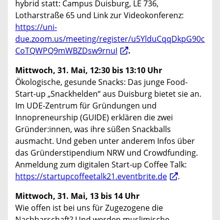
hybrid statt: Campus Duisburg, LE 736,
Lotharstraße 65 und Link zur Videokonferenz:
https://uni-
due.zoom.us/meeting/register/u5YlduCqqDkpG90c
CoTQWPQ9mWBZDsw9rnuI
.
Mittwoch, 31. Mai, 12:30 bis 13:10 Uhr
Ökologische, gesunde Snacks: Das junge Food-
Start-up „Snackhelden“ aus Duisburg bietet sie an.
Im UDE-Zentrum für Gründungen und
Innopreneurship (GUIDE) erklären die zwei
Gründer:innen, was ihre süßen Snackballs
ausmacht. Und geben unter anderem Infos über
das Gründerstipendium NRW und Crowdfunding.
Anmeldung zum digitalen Start-up Coffee Talk:
https://startupcoffeetalk21.eventbrite.de
.
Mittwoch, 31. Mai, 13 bis 14 Uhr
Wie offen ist bei uns für Zugezogene die
Nachbarschaft? Und werden muslimische