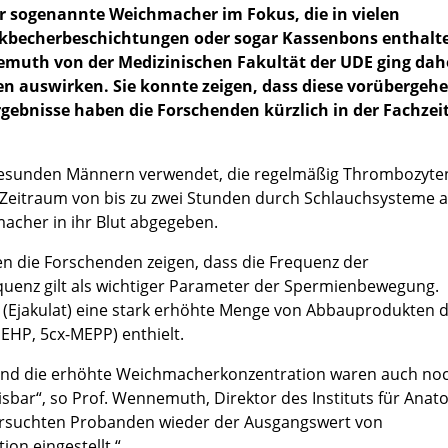
 sogenannte Weichmacher im Fokus, die in vielen
inkbecherbeschichtungen oder sogar Kassenbons enthalte
emuth von der Medizinischen Fakultät der UDE ging dah
n auswirken. Sie konnte zeigen, dass diese vorübergehe
rgebnisse haben die Forschenden kürzlich in der Fachzeit
gesunden Männern verwendet, die regelmäßig Thrombozyte
 Zeitraum von bis zu zwei Stunden durch Schlauchsysteme 
macher in ihr Blut abgegeben.
n die Forschenden zeigen, dass die Frequenz der
enz gilt als wichtiger Parameter der Spermienbewegung.
eit (Ejakulat) eine stark erhöhte Menge von Abbauprodukten 
P, 5cx-MEPP) enthielt.
und die erhöhte Weichmacherkonzentration waren auch no
r“, so Prof. Wennemuth, Direktor des Instituts für Anat
tersuchten Probanden wieder der Ausgangswert von
n eingestellt.“