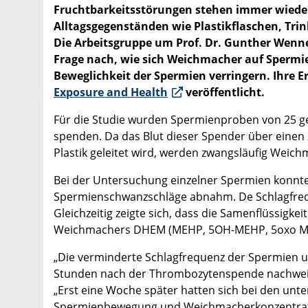
Fruchtbarkeitsstörungen stehen immer wieder
Alltagsgegenständen wie Plastikflaschen, Tr
Die Arbeitsgruppe um Prof. Dr. Gunther Wenn
Frage nach, wie sich Weichmacher auf Spermie
Beweglichkeit der Spermien verringern. Ihre E
Exposure and Health
veröffentlicht.
Für die Studie wurden Spermienproben von 25 
spenden. Da das Blut dieser Spender über einen
Plastik geleitet wird, werden zwangsläufig Weich
Bei der Untersuchung einzelner Spermien konnte
Spermienschwanzschläge abnahm. De Schlagfrequ
Gleichzeitig zeigte sich, dass die Samenflüssigk
Weichmachers DHEM (MEHP, 5OH-MEHP, 5oxo MEH
„Die verminderte Schlagfrequenz der Spermien 
Stunden nach der Thrombozytenspende nachweisba
„Erst eine Woche später hatten sich bei den un
Spermienbewegung und Weichmacherkonzentratio