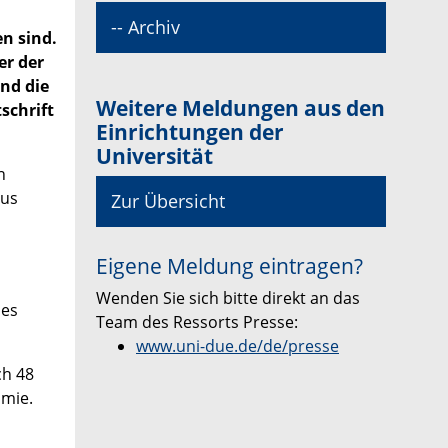
-- Archiv
n sind.
er der
nd die
Weitere Meldungen aus den
schrift
Einrichtungen der
Universität
n
aus
Zur Übersicht
Eigene Meldung eintragen?
Wenden Sie sich bitte direkt an das
des
Team des Ressorts Presse:
www.uni-due.de/de/presse
ch 48
omie.