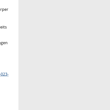
örper
eits
ngen
-023-