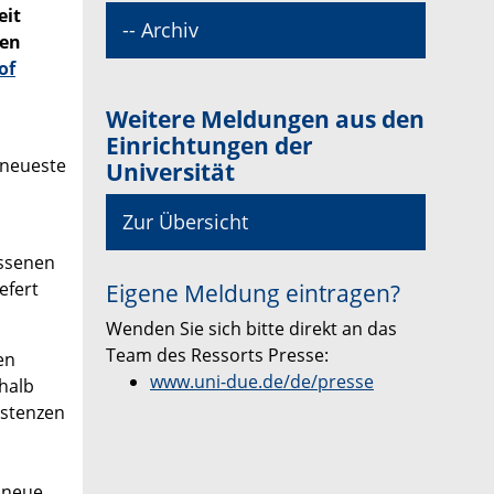
eit
-- Archiv
den
of
Weitere Meldungen aus den
Einrichtungen der
 neueste
Universität
Zur Übersicht
assenen
efert
Eigene Meldung eintragen?
Wenden Sie sich bitte direkt an das
Team des Ressorts Presse:
en
www.uni-due.de/de/presse
halb
istenzen
t neue