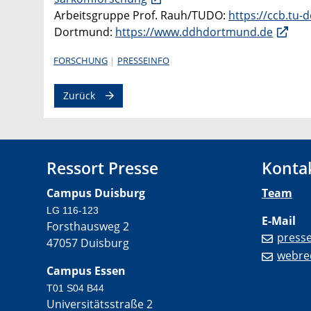
Arbeitsgruppe Prof. Rauh/TUDO:
https://ccb.tu
Dortmund:
https://www.ddhdortmund.de
FORSCHUNG
PRESSEINFO
Zurück
Ressort Presse
Konta
Campus Duisburg
Team
LG 116-123
E-Mail
Forsthausweg 2
press
47057 Duisburg
webre
Campus Essen
T01 S04 B44
Universitätsstraße 2