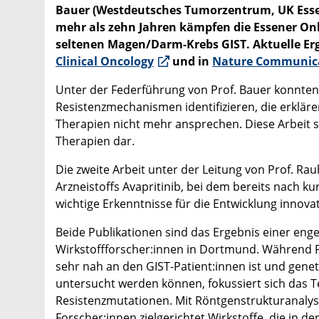
Bauer (Westdeutsches Tumorzentrum, UK Esse
mehr als zehn Jahren kämpfen die Essener On
seltenen Magen/Darm-Krebs GIST. Aktuelle Er
Clinical Oncology
und in
Nature Communic
Unter der Federführung von Prof. Bauer konnten
Resistenzmechanismen identifizieren, die erkläre
Therapien nicht mehr ansprechen. Diese Arbeit st
Therapien dar.
Die zweite Arbeit unter der Leitung von Prof. R
Arzneistoffs Avapritinib, bei dem bereits nach ku
wichtige Erkenntnisse für die Entwicklung innova
Beide Publikationen sind das Ergebnis einer en
Wirkstoffforscher:innen in Dortmund. Während Pr
sehr nah an den GIST-Patient:innen ist und gene
untersucht werden können, fokussiert sich das 
Resistenzmutationen. Mit Röntgenstrukturanalys
Forscher:innen zielgerichtet Wirkstoffe, die in 