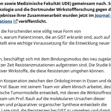
n sowie Medizinische Fakultät UDE) gemeinsam nach. S
kologie und die Dortmunder Wirkstoffforschung gegen 
gebnisse ihrer Zusammenarbeit wurden jetzt im
Journal 
ations
veröffentlicht.
 die Forschenden eine völlig neue Form von
n, warum Patient:innen, die an GIST erkrankt sind, auch auf
ellt eine wichtige Voraussetzung für die Entwicklung neuer
auh, beschäftigt sich mit dem Bindungsmodus des neu zugel
rzer Zeit Resistenzmutationen aufgetreten sind. Die Studie li
tiver Wirkstoffe, die diese Resistenzen umgehen können.
gen Kooperation zwischen den Onkolog:innen in Essen und d
of. Bauer mit seinem Team vor allem klinisch arbeitet, des
tische Tumormodelle entwickelt, mit denen die Wirkstoffres
Team um Prof. Rauh auf die molekularen Ursachen dieser
en und präparativer organischer Synthese entwickeln die
der Lage sind, die Resistenzen bei GIST zu umgehen und dami