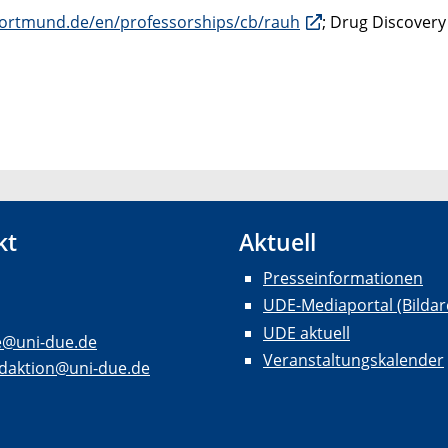
-dortmund.de/en/professorships/cb/rauh
; Drug Discover
kt
Aktuell
Presseinformationen
UDE-Mediaportal (Bildar
UDE aktuell
e@uni-due.de
Veranstaltungskalender
daktion@uni-due.de