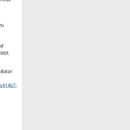
zu
nd
ützt.
ibitor
/s41467-