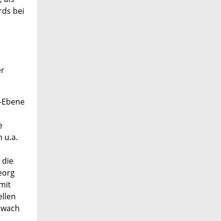
rds bei
er
U-Ebene
e
 u.a.
 die
eorg
mit
ellen
chwach