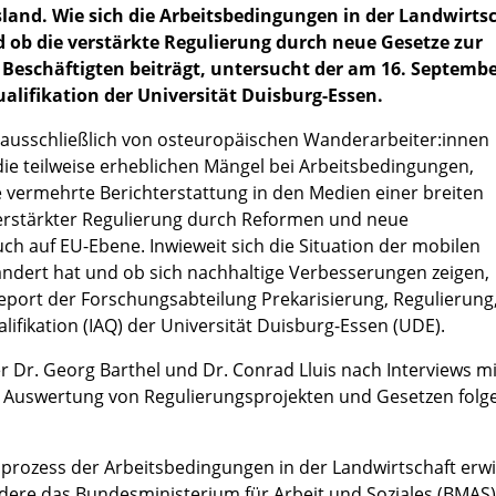
land. Wie sich die Arbeitsbedingungen in der Landwirts
ob die verstärkte Regulierung durch neue Gesetze zur
 Beschäftigten beiträgt, untersucht der am 16. Septemb
ualifikation der Universität Duisburg-Essen.
t ausschließlich von osteuropäischen Wanderarbeiter:innen
ie teilweise erheblichen Mängel bei Arbeitsbedingungen,
vermehrte Berichterstattung in den Medien einer breiten
t verstärkter Regulierung durch Reformen und neue
uch auf EU-Ebene. Inwieweit sich die Situation der mobilen
ändert hat und ob sich nachhaltige Verbesserungen zeigen,
port der Forschungsabteilung Prekarisierung, Regulierung
alifikation (IAQ) der Universität Duisburg-Essen (UDE).
er Dr. Georg Barthel und Dr. Conrad Lluis nach Interviews mi
r Auswertung von Regulierungsprojekten und Gesetzen folg
mprozess der Arbeitsbedingungen in der Landwirtschaft erw
ere das Bundesministerium für Arbeit und Soziales (BMAS),