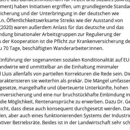
ament) haben Initiativen ergriffen, um grundlegende Standa
rsicherung und der Unterbringung in der deutschen wie
. Öffentlichkeitswirksame Streiks wie der Ausstand von
 (2020) waren außerdem Anlass für das deutsche und das
ndung binationaler Arbeitsgruppen zur Regulierung der
 der Kooperation ist die Pflicht zur Krankenversicherung d
is zu 70 Tage, beschäftigten Wanderarbeiter:innen.
r Einführung der sogenannten sozialen Konditionalität auf E
Landwirte wird unmittelbar an die Einhaltung minimaler
Lluis allenfalls von partiellen Korrekturen die Rede sein. Di
akterisieren sie weiterhin als prekär. Die Mängel umfassen
itgesetze, mangelhafte und überteuerte Unterkünfte, hohen
enversicherung und eine nur bruchstückhafte Einbindung in
f die Möglichkeit, Rentenansprüche zu erwerben. Dazu Dr. G
nicht, dass diese auch konsequent durchgesetzt werden. Da
llen, aber auch eines funktionierenden Systems der Industri
iver Betriebsräte. Beides ist in der Landwirtschaft sehr s