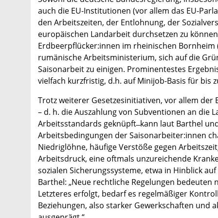
auch die EU-Institutionen (vor allem das EU-Parl
den Arbeitszeiten, der Entlohnung, der Sozialve
europäischen Landarbeit durchsetzen zu können.n
Erdbeerpflücker:innen im rheinischen Bornheim
rumänische Arbeitsministerium, sich auf die Grü
Saisonarbeit zu einigen. Prominentestes Ergebnis
vielfach kurzfristig, d.h. auf Minijob-Basis für b
Trotz weiterer Gesetzesinitiativen, vor allem de
– d. h. die Auszahlung von Subventionen an die 
Arbeitsstandards geknüpft ̶ kann laut Barthel und 
Arbeitsbedingungen der Saisonarbeiter:innen char
Niedriglöhne, häufige Verstöße gegen Arbeitsze
Arbeitsdruck, eine oftmals unzureichende Krank
sozialen Sicherungssysteme, etwa in Hinblick au
Barthel: „Neue rechtliche Regelungen bedeuten 
Letzteres erfolgt, bedarf es regelmäßiger Kontro
Beziehungen, also starker Gewerkschaften und akt
ausgeprägt.“