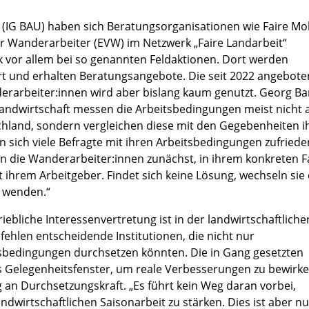
IG BAU) haben sich Beratungsorganisationen wie Faire Mobi
r Wanderarbeiter (EVW) im Netzwerk „Faire Landarbeit“
 vor allem bei so genannten Feldaktionen. Dort werden
rt und erhalten Beratungsangebote. Die seit 2022 angebot
derarbeiter:innen wird aber bislang kaum genutzt. Georg Ba
 Landwirtschaft messen die Arbeitsbedingungen meist nicht
hland, sondern vergleichen diese mit den Gegebenheiten i
n sich viele Befragte mit ihren Arbeitsbedingungen zufriede
 die Wanderarbeiter:innen zunächst, in ihrem konkreten Fa
it ihrem Arbeitgeber. Findet sich keine Lösung, wechseln sie
u wenden.“
riebliche Interessenvertretung ist in der landwirtschaftliche
fehlen entscheidende Institutionen, die nicht nur
sbedingungen durchsetzen könnten. Die in Gang gesetzten
es Gelegenheitsfenster, um reale Verbesserungen zu bewirke
 an Durchsetzungskraft. „Es führt kein Weg daran vorbei,
andwirtschaftlichen Saisonarbeit zu stärken. Dies ist aber nu