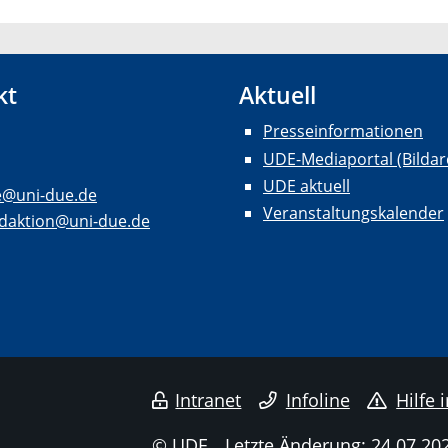
kt
Aktuell
Presseinformationen
UDE-Mediaportal (Bildar
UDE aktuell
e@uni-due.de
Veranstaltungskalender
daktion@uni-due.de
Intranet
Infoline
Hilfe 
© UDE
Letzte Änderung: 24.07.20