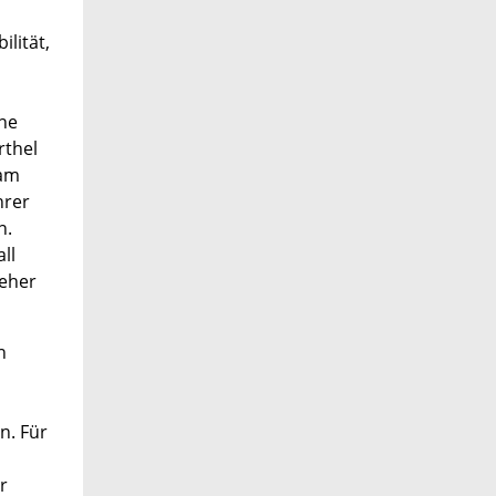
lität,
ene
rthel
 am
hrer
n.
ll
 eher
n
n. Für
r