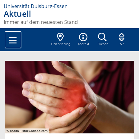
Universität Duisburg-Essen
Aktuell
Immer auf dem neuesten Stand
Orientierung
Kontakt
Suchen
A-Z
© osada – stock.adobe.com