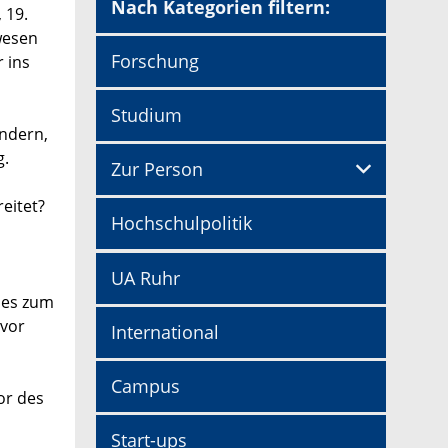
Nach Kategorien filtern:
 19.
wesen
Forschung
 ins
Studium
indern,
g.
Zur Person
eitet?
Hochschulpolitik
UA Ruhr
 es zum
 vor
International
Campus
or des
Start-ups