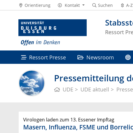
Orientierung
Kontakt
Suchen
A-Z
Stabss
Ressort Pr
Ressort Presse
Newsroom
Pressemitteilung d
UDE
UDE aktuell
Presse
Virologen laden zum 13. Essener Impftag
Masern, Influenza, FSME und Borreli