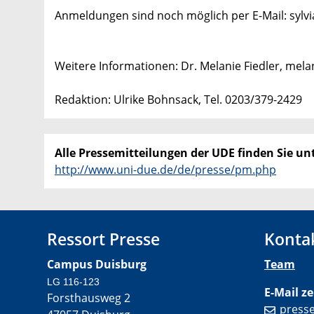
Anmeldungen sind noch möglich per E-Mail: sylv
Weitere Informationen: Dr. Melanie Fiedler, mela
Redaktion: Ulrike Bohnsack, Tel. 0203/379-2429
Alle Pressemitteilungen der UDE finden Sie unt
http://www.uni-due.de/de/presse/pm.php
Ressort Presse
Konta
Campus Duisburg
Team
LG 116-123
E-Mail ze
Forsthausweg 2
press