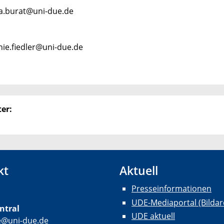
ia.burat@uni-due.de
nie.fiedler@uni-due.de
er:
kt
Aktuell
Presseinformationen
UDE-Mediaportal (Bildar
ntral
UDE aktuell
e@uni-due.de