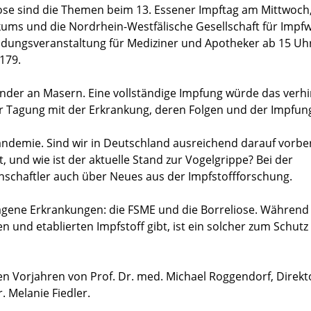
iose sind die Themen beim 13. Essener Impftag am Mittwoch,
nikums und die Nordrhein-Westfälische Gesellschaft für Impf
ildungsveranstaltung für Mediziner und Apotheker ab 15 Uhr
179.
inder an Masern. Eine vollständige Impfung würde das verh
er Tagung mit der Erkrankung, deren Folgen und der Impfun
ndemie. Sind wir in Deutschland ausreichend darauf vorber
t, und wie ist der aktuelle Stand zur Vogelgrippe? Bei der
nschaftler auch über Neues aus der Impfstoffforschung.
gene Erkrankungen: die FSME und die Borreliose. Während
 und etablierten Impfstoff gibt, ist ein solcher zum Schutz
den Vorjahren von Prof. Dr. med. Michael Roggendorf, Direkt
r. Melanie Fiedler.