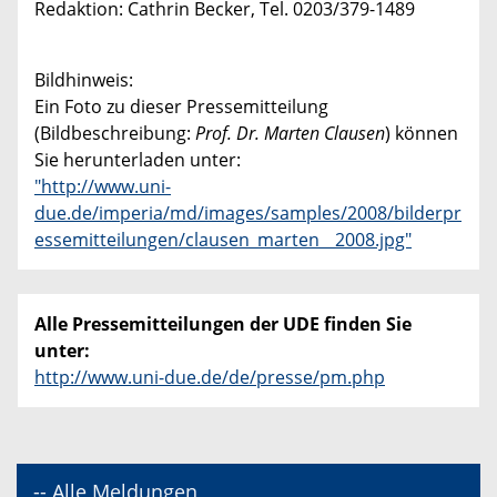
Redaktion: Cathrin Becker, Tel. 0203/379-1489
Bildhinweis:
Ein Foto zu dieser Pressemitteilung
(Bildbeschreibung:
Prof. Dr. Marten Clausen
) können
Sie herunterladen unter:
"http://www.uni-
due.de/imperia/md/images/samples/2008/bilderpr
essemitteilungen/clausen_marten__2008.jpg"
Alle Pressemitteilungen der UDE finden Sie
unter:
http://www.uni-due.de/de/presse/pm.php
-- Alle Meldungen