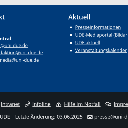
kt
Aktuell
Presseinformationen
UDE-Mediaportal (Bildar
ntral
UDE aktuell
e@uni-due.de
Veranstaltungskalender
daktion@uni-due.de
lmedia@uni-due.de
Intranet
Infoline
Hilfe im Notfall
Impr
 UDE
Letzte Änderung: 03.06.2025
presse@uni-d