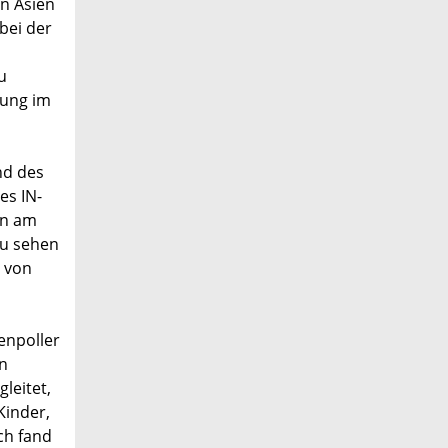
n Asien
bei der
u
lung im
nd des
es IN-
un am
zu sehen
l von
enpoller
en
leitet,
Kinder,
ich fand