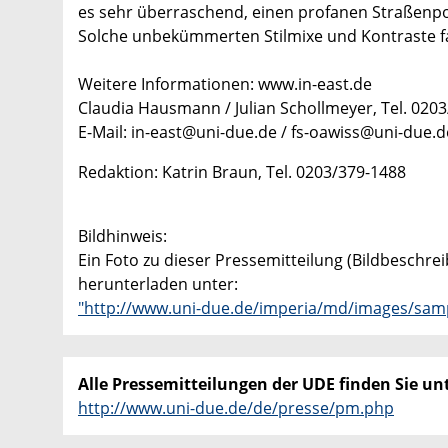
es sehr überraschend, einen profanen Straßenpol
Solche unbekümmerten Stilmixe und Kontraste fa
Weitere Informationen: www.in-east.de
Claudia Hausmann / Julian Schollmeyer, Tel. 0203
E-Mail: in-east@uni-due.de / fs-oawiss@uni-due.d
Redaktion: Katrin Braun, Tel. 0203/379-1488
Bildhinweis:
Ein Foto zu dieser Pressemitteilung (Bildbeschre
herunterladen unter:
"http://www.uni-due.de/imperia/md/images/sampl
Alle Pressemitteilungen der UDE finden Sie unt
http://www.uni-due.de/de/presse/pm.php