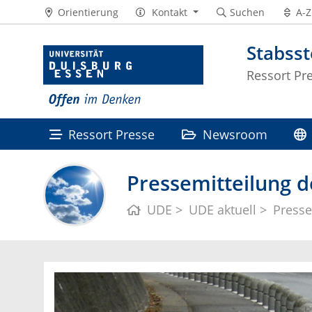
Orientierung
Kontakt
Suchen
A-Z
Stabss
Ressort Pr
Ressort Presse
Newsroom
Pressemitteilung d
UDE
UDE aktuell
Presse