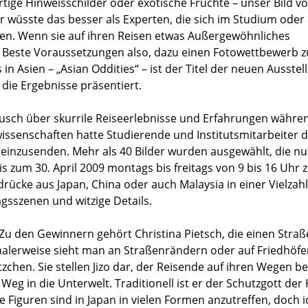
ge Hinweisschilder oder exotische Früchte – unser Bild vo
r wüsste das besser als Experten, die sich im Studium oder 
igen. Wenn sie auf ihren Reisen etwas Außergewöhnliches
t. Beste Voraussetzungen also, dazu einen Fotowettbewerb z
 Asien – „Asian Oddities“ – ist der Titel der neuen Ausstel
 die Ergebnisse präsentiert.
usch über skurrile Reiseerlebnisse und Erfahrungen währe
ssenschaften hatte Studierende und Institutsmitarbeiter d
 einzusenden. Mehr als 40 Bilder wurden ausgewählt, die n
 zum 30. April 2009 montags bis freitags von 9 bis 16 Uhr 
rücke aus Japan, China oder auch Malaysia in einer Vielzah
agsszenen und witzige Details.
u den Gewinnern gehört Christina Pietsch, die einen Straß
malerweise sieht man an Straßenrändern oder auf Friedhöf
chen. Sie stellen Jizo dar, der Reisende auf ihren Wegen beg
g in die Unterwelt. Traditionell ist er der Schutzgott der 
se Figuren sind in Japan in vielen Formen anzutreffen, doch 