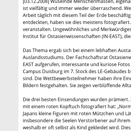
[03.12.2008] Wuselnde Menschenmassen, eigenarti
ist vielfältig und immer wieder überraschend. We
Arbeit täglich mit diesem Teil der Erde beschäft
entdeckten, haben sie dies meistens fotografier
veranstalten. Ungewöhnliches und Merkwürdiges in
Institut für Ostasienwissenschaften (IN-EAST), die
Das Thema ergab sich bei einem lebhaften Austa
Auslandsstudiums. Der Fachschaftsrat Ostasienwi
EAST aufgerufen, interessante und kuriose Fotos
Campus Duisburg im 7. Stock des LE-Gebäudes bis
sind. Die Wettbewerbsteilnehmer haben ihre Eind
Bildern festgehalten. Sie zeigen verblüffende Allt
Die drei besten Einsendungen wurden prämiert. Z
mit einem roten Kopftuch fotografiert hat: „Nor
Japans kleine Figuren mit roten Mützchen und Lätz
insbesondere die Seelen Verstorbener auf ihrem We
weshalb er oft selbst als Kind gekleidet wird. Die