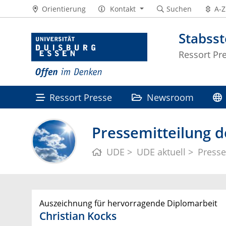
Orientierung
Kontakt
Suchen
A-Z
Stabss
Ressort Pr
Ressort Presse
Newsroom
Pressemitteilung d
UDE
UDE aktuell
Presse
Auszeichnung für hervorragende Diplomarbeit
Christian Kocks