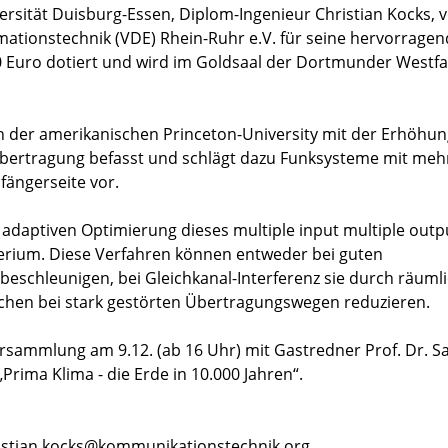
versität Duisburg-Essen, Diplom-Ingenieur Christian Kocks,
rmationstechnik (VDE) Rhein-Ruhr e.V. für seine hervorrage
00 Euro dotiert und wird im Goldsaal der Dortmunder Westfa
 an der amerikanischen Princeton-University mit der Erhöhun
kübertragung befasst und schlägt dazu Funksysteme mit me
fängerseite vor.
 adaptiven Optimierung dieses multiple input multiple outp
erium. Diese Verfahren können entweder bei guten
eschleunigen, bei Gleichkanal-Interferenz sie durch räuml
chen bei stark gestörten Übertragungswegen reduzieren.
versammlung am 9.12. (ab 16 Uhr) mit Gastredner Prof. Dr. 
rima Klima - die Erde in 10.000 Jahren“.
christian.kocks@kommunikationstechnik.org