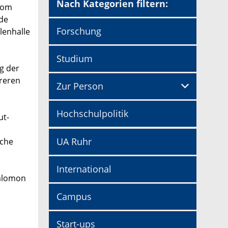
Nach Kategorien filtern:
 vom
nde
Forschung
lenhalle
Studium
g der
hreren
Zur Person
Hochschulpolitik
ut-
UA Ruhr
iche
International
Salomon
Campus
Start-ups