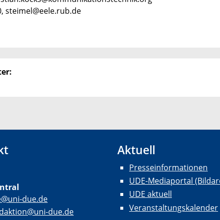
90, steimel@eele.rub.de
er:
kt
Aktuell
Presseinformationen
UDE-Mediaportal (Bildar
ntral
UDE aktuell
e@uni-due.de
Veranstaltungskalender
daktion@uni-due.de