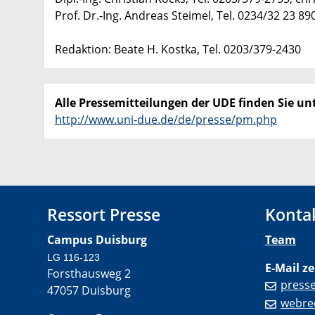
Prof. Dr.-Ing. Andreas Steimel, Tel. 0234/32 23 8
Redaktion: Beate H. Kostka, Tel. 0203/379-2430
Alle Pressemitteilungen der UDE finden Sie unt
http://www.uni-due.de/de/presse/pm.php
Ressort Presse
Konta
Campus Duisburg
Team
LG 116-123
E-Mail ze
Forsthausweg 2
press
47057 Duisburg
webre