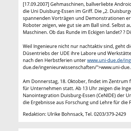
[17.09.2007] Gehmaschinen, ballverliebte Androi
die Uni Duisburg-Essen im Griff. Die „2. Duisbur
spannenden Vorträgen und Demonstrationen erwar
Roboter zeigen, wie gut sie am Ball sind. Selbst 
Maschinen. Ob das Runde im Eckigen landet? ? D
Weil Ingenieure nicht nur nachtaktiv sind, geht d
Düsentriebs der UDE ihre Labore und Werkstätten 
nach den Herbstferien unter
www.uni-due.de/ing
due.de/ingenieurwissenschaften/">www.uni-due.
Am Donnerstag, 18. Oktober, findet im Zentrum 
für Unternehmen statt. Ab 13 Uhr zeigen die I
Nanointegration Duisburg-Essen (CeNIDE) der U
die Ergebnisse aus Forschung und Lehre für die 
Redaktion: Ulrike Bohnsack, Tel. 0203/379-2429