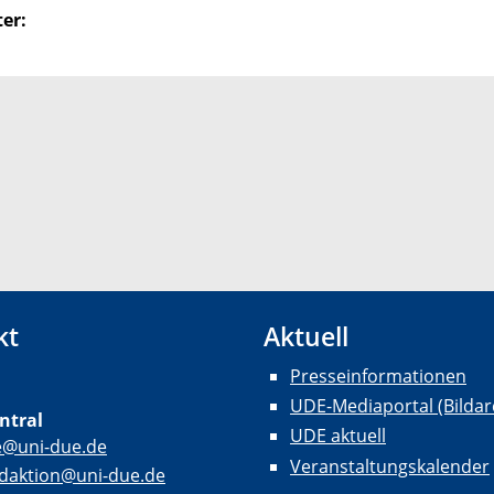
er:
kt
Aktuell
Presseinformationen
UDE-Mediaportal (Bildar
ntral
UDE aktuell
e@uni-due.de
Veranstaltungskalender
daktion@uni-due.de