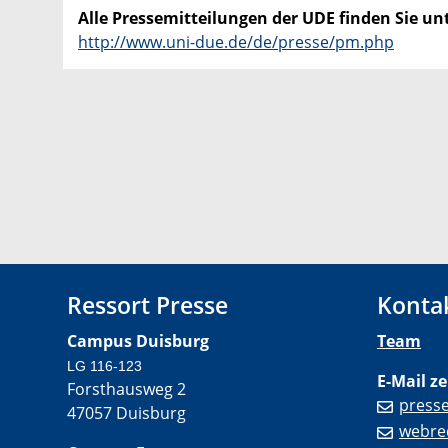
Alle Pressemitteilungen der UDE finden Sie unt
http://www.uni-due.de/de/presse/pm.php
Ressort Presse
Konta
Campus Duisburg
Team
LG 116-123
E-Mail ze
Forsthausweg 2
press
47057 Duisburg
webre