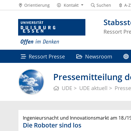
Orientierung
Kontakt
Suchen
A-Z
Stabss
Ressort Pr
Ressort Presse
Newsroom
Pressemitteilung d
UDE
UDE aktuell
Presse
Ingenieursnacht und Innovationsmarkt am 18./19
Die Roboter sind los