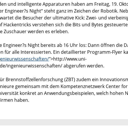
den und intelligente Apparaturen haben am Freitag, 19. Okt
ger Engineer?s Night“ steht ganz im Zeichen der Robotik. Ne
tet die Besucher der ultimative Kick: Zwei- und vierbeini
auf Hackentricks verstehen sich die Bits und Bytes gesteuert
ie Zuschauer werden es erleben.
ie Engineer?s Night bereits ab 16 Uhr los: Dann öffnen die D
für alle Interessierten. Ein detaillierter Programm-Flyer k
enieurwissenschaften/
">http://www.uni-
de/ingenieurwissenschaften/ abgerufen werden.
für Brennstoffzellenforschung (ZBT) zudem ein Innovations
ngenieure gemeinsam mit dem Kompetenznetzwerk Center for
niversität konkret an Anwendungsbeispielen, welch hohen 
Firmen haben.