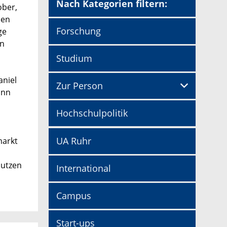
Nach Kategorien filtern:
ober,
ben
Forschung
ge
en
Studium
aniel
Zur Person
ann
Hochschulpolitik
UA Ruhr
markt
Nutzen
International
Campus
Start-ups