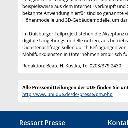
beispielsweise aus dem Internet - verknüpft und z
bekannte Anwendung hierfür sind so genannte virt
Höhenmodelle und 3D-Gebäudemodelle, um daraus
Im Duisburger Teilprojekt stehen die Akzeptanz u
digitale Umgebungsmodelle nutzen, aus betriebsw
Dienstenachfrage sollen durch Befragungen von
Mobilfunkdiensten in Unternehmen empirisch fu
Redaktion: Beate H. Kostka, Tel 0203/379-2430
Alle Pressemitteilungen der UDE finden Sie unt
http://www.uni-due.de/de/presse/pm.php
Ressort Presse
Konta