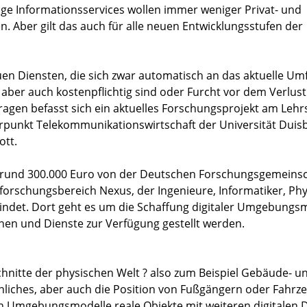
tige Informationsservices wollen immer weniger Privat- und
. Aber gilt das auch für alle neuen Entwicklungsstufen der
uen Diensten, die sich zwar automatisch an das aktuelle Um
aber auch kostenpflichtig sind oder Furcht vor dem Verlust
ragen befasst sich ein aktuelles Forschungsprojekt am Lehr
unkt Telekommunikationswirtschaft der Universität Duis
ott.
it rund 300.000 Euro von der Deutschen Forschungsgemeins
forschungsbereich Nexus, der Ingenieure, Informatiker, Phy
indet. Dort geht es um die Schaffung digitaler Umgebungsm
onen und Dienste zur Verfügung gestellt werden.
nitte der physischen Welt ? also zum Beispiel Gebäude- u
iches, aber auch die Position von Fußgängern oder Fahrz
ch Umgebungsmodelle reale Objekte mit weiteren digitalen 