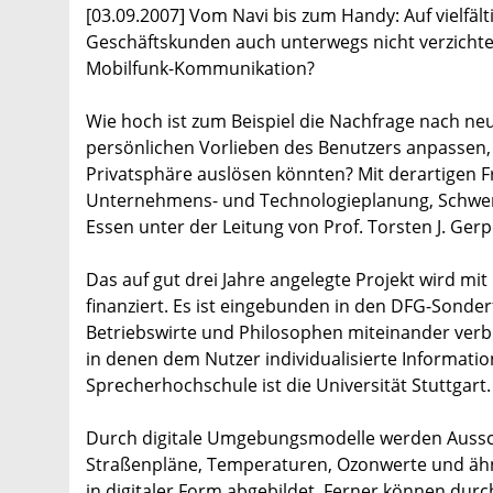
[03.09.2007] Vom Navi bis zum Handy: Auf vielfäl
Geschäftskunden auch unterwegs nicht verzichten
Mobilfunk-Kommunikation?
Wie hoch ist zum Beispiel die Nachfrage nach ne
persönlichen Vorlieben des Benutzers anpassen, 
Privatsphäre auslösen könnten? Mit derartigen F
Unternehmens- und Technologieplanung, Schwerp
Essen unter der Leitung von Prof. Torsten J. Gerp
Das auf gut drei Jahre angelegte Projekt wird m
finanziert. Es ist eingebunden in den DFG-Sonder
Betriebswirte und Philosophen miteinander verb
in denen dem Nutzer individualisierte Informati
Sprecherhochschule ist die Universität Stuttgart.
Durch digitale Umgebungsmodelle werden Aussch
Straßenpläne, Temperaturen, Ozonwerte und ähnl
in digitaler Form abgebildet. Ferner können dur