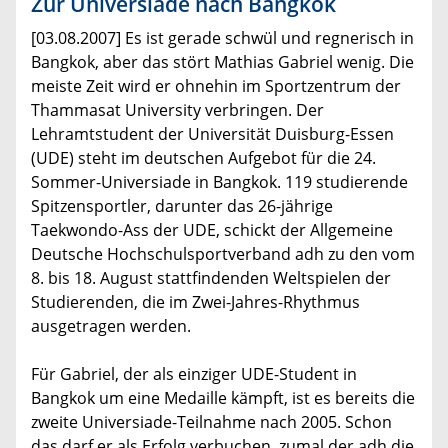
Zur Universiade nach Bangkok
[03.08.2007] Es ist gerade schwül und regnerisch in
Bangkok, aber das stört Mathias Gabriel wenig. Die
meiste Zeit wird er ohnehin im Sportzentrum der
Thammasat University verbringen. Der
Lehramtstudent der Universität Duisburg-Essen
(UDE) steht im deutschen Aufgebot für die 24.
Sommer-Universiade in Bangkok. 119 studierende
Spitzensportler, darunter das 26-jährige
Taekwondo-Ass der UDE, schickt der Allgemeine
Deutsche Hochschulsportverband adh zu den vom
8. bis 18. August stattfindenden Weltspielen der
Studierenden, die im Zwei-Jahres-Rhythmus
ausgetragen werden.
Für Gabriel, der als einziger UDE-Student in
Bangkok um eine Medaille kämpft, ist es bereits die
zweite Universiade-Teilnahme nach 2005. Schon
das darf er als Erfolg verbuchen, zumal der adh die