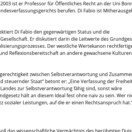
003 ist er Professor für Öffentliches Recht an der Uni Bon
undesverfassungsgerichts berufen. Di Fabio ist Mitherausge
flektiert Di Fabio den gegenwärtigen Status und die
sellschaft. Er diskutiert darin die Leitwerte des Grundge
lisierungsprozesses. Der westliche Wertekanon rechtfertig
und Reflexionsbereitschaft an andere gewachsene Kulturen
gsgerechtigkeit zwischen Selbstverantwortung und Zusammen
steuernder Staat“ betont er: „Eine Verfassung der Freihei
 Landes zur Selbstverantwortung fähig sind, sonst wäre
dgesetz hält an diesem Ideal fest ohne naiv zu sein. Wer ni
z sozialer Leistungen, auf die er einen Rechtsanspruch hat.
 soll das wissenschaftliche Vermächtnis des berühmten Dui