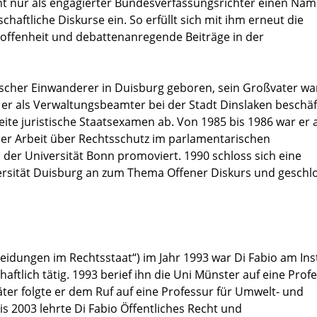
cht nur als engagierter Bundesverfassungsrichter einen Na
chaftliche Diskurse ein. So erfüllt sich mit ihm erneut die
offenheit und debattenanregende Beiträge in der
scher Einwanderer in Duisburg geboren, sein Großvater wa
 er als Verwaltungsbeamter bei der Stadt Dinslaken beschäft
ite juristische Staatsexamen ab. Von 1985 bis 1986 war er a
einer Arbeit über Rechtsschutz im parlamentarischen
der Universität Bonn promoviert. 1990 schloss sich eine
ersität Duisburg an zum Thema Offener Diskurs und geschl
heidungen im Rechtsstaat“) im Jahr 1993 war Di Fabio am Inst
aftlich tätig. 1993 berief ihn die Uni Münster auf eine Profe
äter folgte er dem Ruf auf eine Professur für Umwelt- und
is 2003 lehrte Di Fabio Öffentliches Recht und