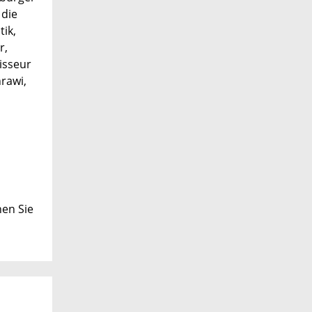
 die
ik,
r,
isseur
hrawi,
nen Sie