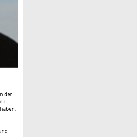
an der
ten
 haben,
 und