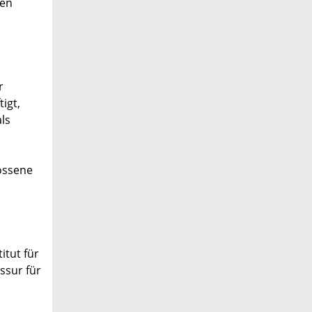
men
r
igt,
ls
ossene
itut für
ssur für