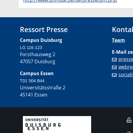
http://www.uni-due.de/de/presse/pm.php
Ressort Presse
Konta
Campus Duisburg
Team
LG 116-123
E-Mail ze
Forsthausweg 2
press
47057 Duisburg
webre
Campus Essen
socia
T01 S04 B44
Universitätsstraße 2
45141 Essen