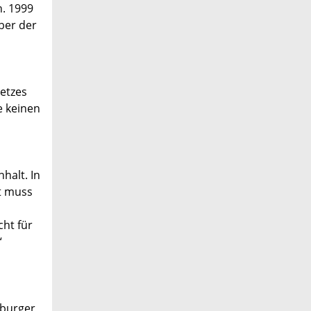
n. 1999
ber der
setzes
e keinen
halt. In
t muss
cht für
“
sburger