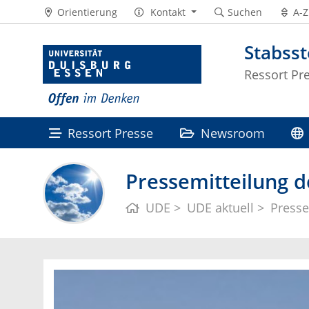
Orientierung
Kontakt
Suchen
A-Z
Stabss
Ressort Pr
Ressort Presse
Newsroom
Pressemitteilung d
UDE
UDE aktuell
Presse