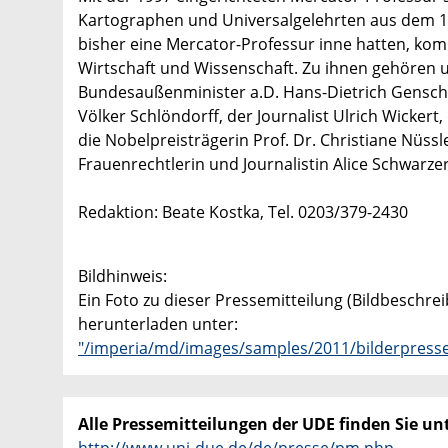
Kartographen und Universalgelehrten aus dem 16
bisher eine Mercator-Professur inne hatten, kom
Wirtschaft und Wissenschaft. Zu ihnen gehören 
Bundesaußenminister a.D. Hans-Dietrich Gensch
Völker Schlöndorff, der Journalist Ulrich Wickert,
die Nobelpreisträgerin Prof. Dr. Christiane Nüssle
Frauenrechtlerin und Journalistin Alice Schwarzer
Redaktion: Beate Kostka, Tel. 0203/379-2430
Bildhinweis:
Ein Foto zu dieser Pressemitteilung (Bildbeschre
herunterladen unter:
"/imperia/md/images/samples/2011/bilderpresse
Alle Pressemitteilungen der UDE finden Sie unt