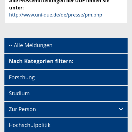
Alle Pressemitteilungen der UDE finden Sie
unter:
http://www.uni-due.de/de/presse/pm.php
-- Alle Meldungen
Nach Kategorien filtern:
Forschung
Studium
Zur Person
Hochschulpolitik