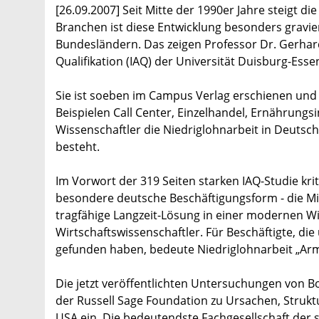
[26.09.2007] Seit Mitte der 1990er Jahre steigt d
Branchen ist diese Entwicklung besonders gravie
Bundesländern. Das zeigen Professor Dr. Gerhar
Qualifikation (IAQ) der Universität Duisburg-Essen
Sie ist soeben im Campus Verlag erschienen und 
Beispielen Call Center, Einzelhandel, Ernährungs
Wissenschaftler die Niedriglohnarbeit in Deutsc
besteht.
Im Vorwort der 319 Seiten starken IAQ-Studie kri
besondere deutsche Beschäftigungsform - die Minij
tragfähige Langzeit-Lösung in einer modernen Wi
Wirtschaftswissenschaftler. Für Beschäftigte, die
gefunden haben, bedeute Niedriglohnarbeit „Arm
Die jetzt veröffentlichten Untersuchungen von B
der Russell Sage Foundation zu Ursachen, Struk
USA ein. Die bedeutendste Fachgesellschaft der 