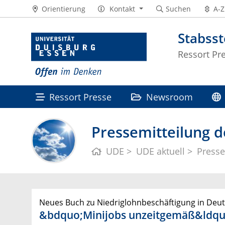
Orientierung
Kontakt
Suchen
A-Z
Stabss
Ressort Pr
Ressort Presse
Newsroom
Pressemitteilung d
UDE
UDE aktuell
Presse
Neues Buch zu Niedriglohnbeschäftigung in Deu
&bdquo;Minijobs unzeitgemäß&ldqu