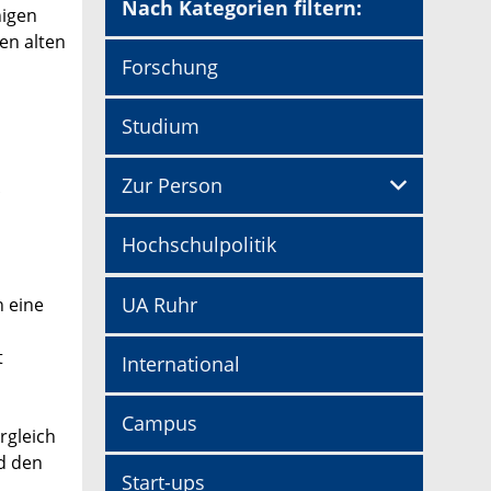
Nach Kategorien filtern:
nigen
en alten
Forschung
Studium
Zur Person
Hochschulpolitik
UA Ruhr
n eine
t
International
Campus
rgleich
d den
Start-ups