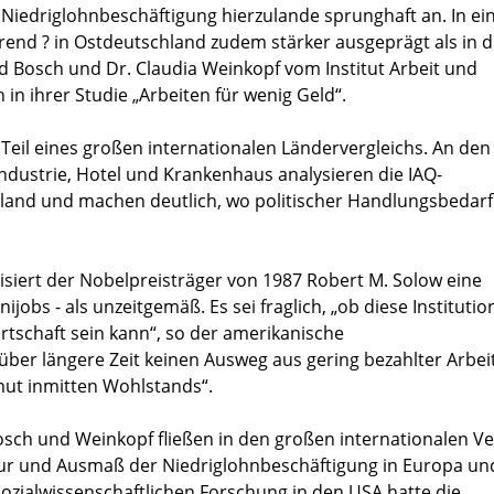
ie Niedriglohnbeschäftigung hierzulande sprunghaft an. In ei
rend ? in Ostdeutschland zudem stärker ausgeprägt als in d
d Bosch und Dr. Claudia Weinkopf vom Institut Arbeit und
 in ihrer Studie „Arbeiten für wenig Geld“.
Teil eines großen internationalen Ländervergleichs. An den
industrie, Hotel und Krankenhaus analysieren die IAQ-
hland und machen deutlich, wo politischer Handlungsbedarf
tisiert der Nobelpreisträger von 1987 Robert M. Solow eine
obs - als unzeitgemäß. Es sei fraglich, „ob diese Institutio
rtschaft sein kann“, so der amerikanische
 über längere Zeit keinen Ausweg aus gering bezahlter Arbei
ut inmitten Wohlstands“.
osch und Weinkopf fließen in den großen internationalen Ve
tur und Ausmaß der Niedriglohnbeschäftigung in Europa un
sozialwissenschaftlichen Forschung in den USA hatte die