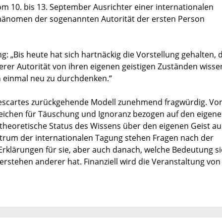
vom 10. bis 13. September Ausrichter einer internationalen
Phänomen der sogenannten Autorität der ersten Person
g: „Bis heute hat sich hartnäckig die Vorstellung gehalten, 
erer Autorität von ihren eigenen geistigen Zuständen wisse
h einmal neu zu durchdenken.“
 Descartes zurückgehende Modell zunehmend fragwürdig. Vo
nzeichen für Täuschung und Ignoranz bezogen auf den eigene
theoretische Status des Wissens über den eigenen Geist a
rum der internationalen Tagung stehen Fragen nach der
rklärungen für sie, aber auch danach, welche Bedeutung sie
Verstehen anderer hat. Finanziell wird die Veranstaltung von