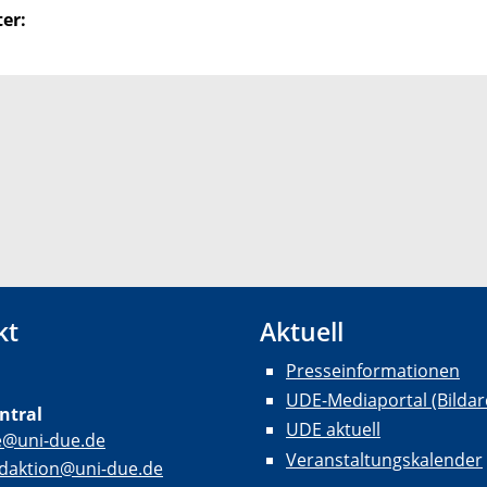
er:
kt
Aktuell
Presseinformationen
UDE-Mediaportal (Bildar
ntral
UDE aktuell
e@uni-due.de
Veranstaltungskalender
daktion@uni-due.de