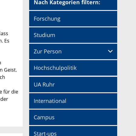
Nach Kategorien filtern:
Forschung
dass
Studium
n. Es
Zur Person
n
Hochschulpolitik
n Geist.
uch
UA Ruhr
 für die
 der
International
Campus
Start-ups