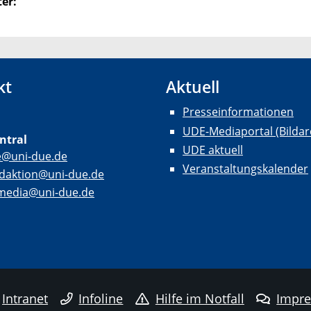
er:
kt
Aktuell
Presseinformationen
UDE-Mediaportal (Bildar
ntral
UDE aktuell
e@uni-due.de
Veranstaltungskalender
daktion@uni-due.de
lmedia@uni-due.de
Intranet
Infoline
Hilfe im Notfall
Impr