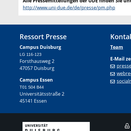
Alle Pressemitteilungen der UDE finden Sie unt
http://www.uni-due.de/de/presse/pm.php
Ressort Presse
Konta
Campus Duisburg
Team
LG 116-123
E-Mail ze
Forsthausweg 2
press
47057 Duisburg
webre
Campus Essen
socia
T01 S04 B44
Universitätsstraße 2
45141 Essen