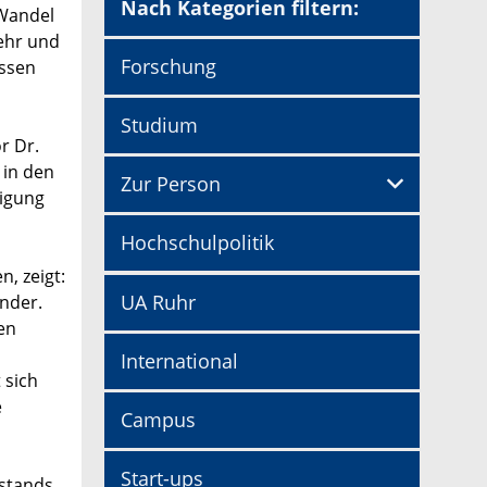
Nach Kategorien filtern:
 Wandel
mehr und
Forschung
Essen
Studium
r Dr.
 in den
Zur Person
tigung
Hochschulpolitik
n, zeigt:
UA Ruhr
ander.
en
International
 sich
e
Campus
Start-ups
estands