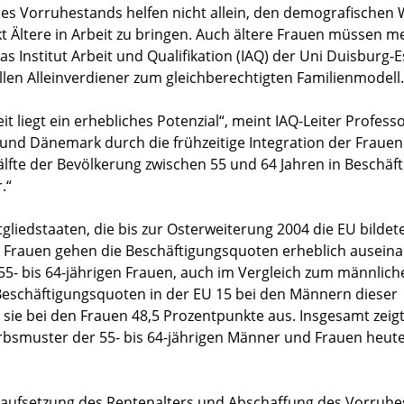
es Vorruhestands helfen nicht allein, den demografischen
t Ältere in Arbeit zu bringen. Auch ältere Frauen müssen 
das Institut Arbeit und Qualifikation (IAQ) der Uni Duisburg-
len Alleinverdiener zum gleichberechtigten Familienmodell.
it liegt ein erhebliches Potenzial“, meint IAQ-Leiter Professo
d Dänemark durch die frühzeitige Integration der Frauen
älfte der Bevölkerung zwischen 55 und 64 Jahren in Beschäf
.“
gliedstaaten, die bis zur Osterweiterung 2004 die EU bildete
en Frauen gehen die Beschäftigungsquoten erheblich ausein
55- bis 64-jährigen Frauen, auch im Vergleich zum männlich
eschäftigungsquoten in der EU 15 bei den Männern dieser
 sie bei den Frauen 48,5 Prozentpunkte aus. Insgesamt zeigt
werbsmuster der 55- bis 64-jährigen Männer und Frauen heut
raufsetzung des Rentenalters und Abschaffung des Vorruh