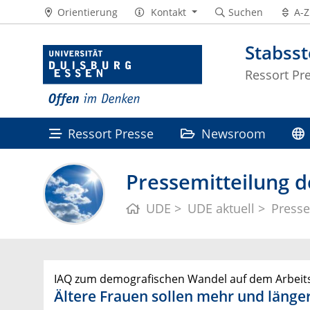
Orientierung
Kontakt
Suchen
A-Z
Stabss
Ressort Pr
Ressort Presse
Newsroom
Pressemitteilung d
UDE
UDE aktuell
Presse
IAQ zum demografischen Wandel auf dem Arbeit
Ältere Frauen sollen mehr und länge