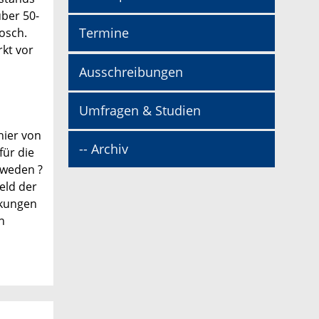
über 50-
Termine
osch.
kt vor
Ausschreibungen
Umfragen & Studien
hier von
-- Archiv
für die
chweden ?
eld der
rkungen
n