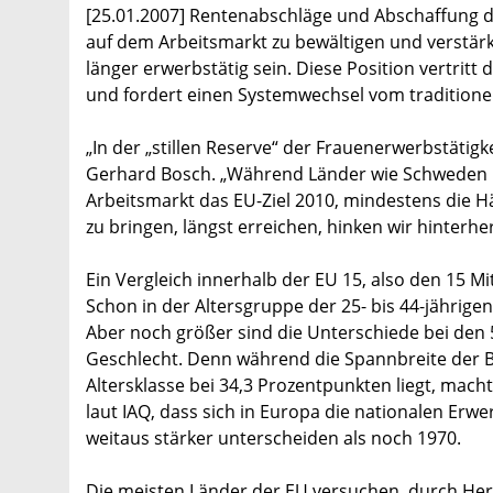
[25.01.2007] Rentenabschläge und Abschaffung d
auf dem Arbeitsmarkt zu bewältigen und verstärk
länger erwerbstätig sein. Diese Position vertritt 
und fordert einen Systemwechsel vom traditionel
„In der „stillen Reserve“ der Frauenerwerbstätigke
Gerhard Bosch. „Während Länder wie Schweden un
Arbeitsmarkt das EU-Ziel 2010, mindestens die H
zu bringen, längst erreichen, hinken wir hinterher
Ein Vergleich innerhalb der EU 15, also den 15 Mit
Schon in der Altersgruppe der 25- bis 44-jährig
Aber noch größer sind die Unterschiede bei den 
Geschlecht. Denn während die Spannbreite der B
Altersklasse bei 34,3 Prozentpunkten liegt, macht
laut IAQ, dass sich in Europa die nationalen Er
weitaus stärker unterscheiden als noch 1970.
Die meisten Länder der EU versuchen, durch He