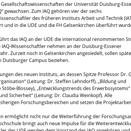
h Gesellschaftswissenschaften der Universität Duisburg-Ess
IAQ“ gewachsen. Zum IAQ gehören vier der sechs
enschaftler des früheren Instituts Arbeit und Technik (IAT
rt und in die UDE und die FH Gelsenkirchen überführt wurd
 führt das IAQ an der UDE die international renommierten S
re IAQ-Wissenschaftler nehmen an der Duisburg-Essener
hr. Zurzeit noch in Gelsenkirchen angesiedelt, sollen spät
em Duisburger Campus beziehen.
ngen des neuen Instituts, an dessen Spitze Professor Dr. 
rganisation“ (Leitung: Dr. Steffen Lehndorff), „Bildung und
le Stöbe-Blossey), „Entwicklungstrends des Erwerbssystems“
und Sicherheit“ (Leitung: Dr. Claudia Weinkopf). Alle
bisherigen Forschungsbereichen und setzen die Projektarbeit
en ermöglicht nicht nur die Weiterführung der Forschungsa
chschule bringt auch neue Impulse für die Weiterentwickl
tler der UDE werden dem Vorstand des IAQ angehören und 