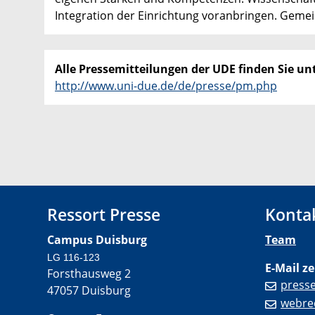
Integration der Einrichtung voranbringen. Geme
Alle Pressemitteilungen der UDE finden Sie unt
http://www.uni-due.de/de/presse/pm.php
Ressort Presse
Konta
Campus Duisburg
Team
LG 116-123
E-Mail ze
Forsthausweg 2
press
47057 Duisburg
webre