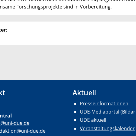
insame Forschungsprojekte sind in Vorbereitung.
er:
kt
Aktuell
Presseinformationen
UDE-Mediaportal (Bildar
ntral
UDE aktuell
e@uni-due.de
Veranstaltungskalender
daktion@uni-due.de