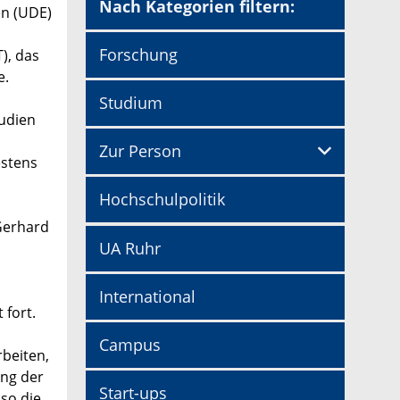
Nach Kategorien filtern:
en (UDE)
Forschung
), das
e.
Studium
tudien
Zur Person
estens
Hochschulpolitik
Gerhard
UA Ruhr
International
 fort.
Campus
rbeiten,
ung der
Start-ups
so die