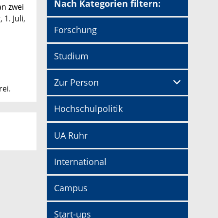
Nach Kategorien filtern:
an zwei
. Juli,
Forschung
Studium
Zur Person
ei.
Hochschulpolitik
UA Ruhr
International
Campus
Start-ups