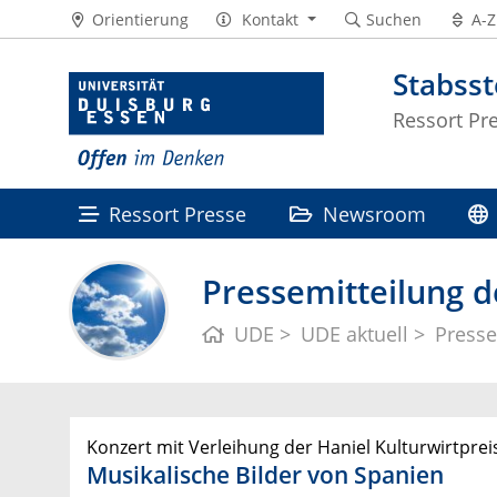
Orientierung
Kontakt
Suchen
A-Z
Stabss
Ressort Pr
Ressort Presse
Newsroom
Pressemitteilung d
UDE
UDE aktuell
Presse
Konzert mit Verleihung der Haniel Kulturwirtprei
Musikalische Bilder von Spanien