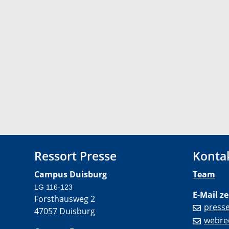
Ressort Presse
Konta
Campus Duisburg
Team
LG 116-123
E-Mail ze
Forsthausweg 2
press
47057 Duisburg
webre