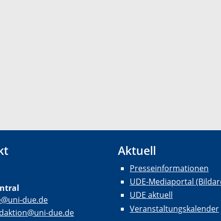
kt
Aktuell
Presseinformationen
UDE-Mediaportal (Bildar
ntral
UDE aktuell
e@uni-due.de
Veranstaltungskalender
daktion@uni-due.de